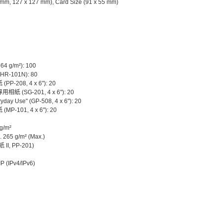
 mm, 127 x 127 mm), Card Size (91 x 55 mm)
64 g/m²): 100
-101N): 80
-208, 4 x 6"): 20
 (SG-201, 4 x 6"): 20
y Use" (GP-508, 4 x 6"): 20
-101, 4 x 6"): 20
g/m²
 265 g/m² (Max.)
I, PP-201)
P (IPv4/IPv6)