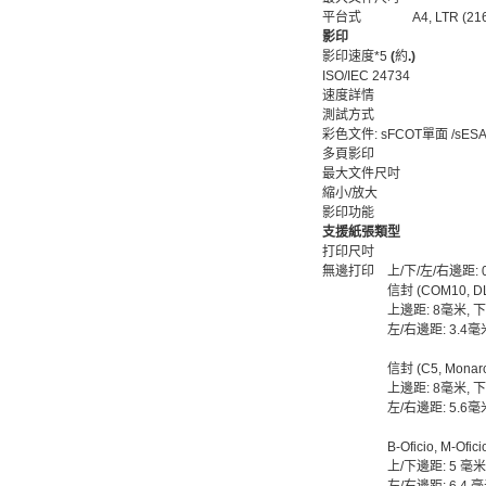
平台式
A4, LTR (21
影印
影印速度*5
(
約
.)
ISO/IEC 24734
速度詳情
測試方式
彩色文件: sFCOT單面 /sES
多頁影印
最大文件尺吋
縮小/放大
影印功能
支援紙張類型
打印尺吋
無邊打印
上/下/左/右邊距:
信封 (COM10, DL
上邊距: 8毫米, 下
左/右邊距: 3.4毫
信封 (C5, Monar
上邊距: 8毫米, 下
左/右邊距: 5.6毫
B-Oficio, M-Ofici
上/下邊距: 5 毫米