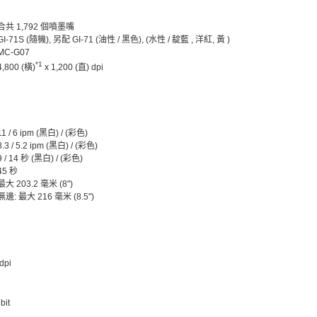
合共 1,792 個噴墨嘴
GI-71S (隨機), 另配 GI-71 (油性 / 黑色), (水性 / 靛藍 , 洋紅, 黃 )
MC-G07
*1
4,800 (橫)
x 1,200 (直) dpi
11 / 6 ipm (黑白) / (彩色)
8.3 / 5.2 ipm (黑白) / (彩色)
9 / 14 秒 (黑白) / (彩色)
45 秒
最大 203.2 毫米 (8")
無邊: 最大 216 毫米 (8.5")
dpi
bit