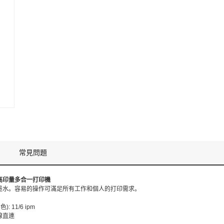
常見問題
高印量多合一打印機
墨水。容易的操作可滿足所有工作和個人的打印需求。
: 11/6 ipm
 無線直連