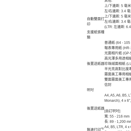
其他:
上/下邊距: 5 毫米
左/右邊距: 3.4 
上/下邊距: 5 毫米
自動雙面打
左/右邊距: 3.4 
印
(LTR: 左邊距: 6.
支援紙張種
類
普通紙 (64 - 105 
報表專用紙 (HR-
光面相片紙 (GP-
高光澤多用途相紙 (P
後置送紙器
珍珠絨面相紙 (LU
半光亮高對比度專用
霧面美工專用相紙 (
雙面霧面美工專用相
信封
呎吋
A4, A5, A6, B5, 
Monarch), 4 x 6"
後置送紙器
[自訂呎吋]
寬: 55 - 216 mm
長: 89 - 1,200 m
A4, B5, LTR, 4 x 6
*6
無邊打印