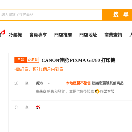
扇
冷氣機
會員專享
門店推廣
門店地址
商業查詢
自營
香港倉
CANON佳能 PIXMA G3780 打印機
-需訂貨，預計1個月内到貨
送至
香港
本地區暫不銷售
建議您選購其他商品
由
蘇寧
銷售和發貨 ，並提供售後服務
聯繫客服
分享