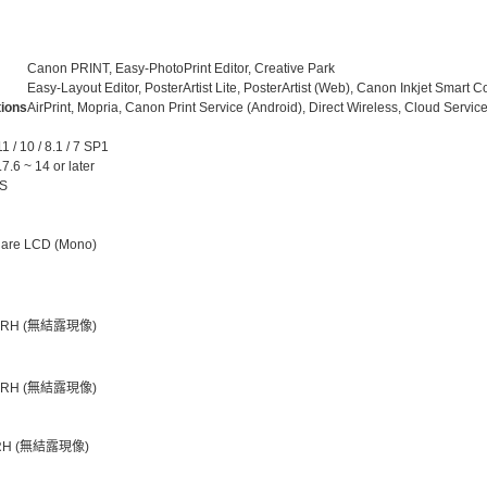
Canon PRINT, Easy-PhotoPrint Editor, Creative Park
Easy-Layout Editor, PosterArtist Lite, PosterArtist (Web), Canon Inkjet Smart 
tions
AirPrint, Mopria, Canon Print Service (Android), Direct Wireless, Cloud Servic
 / 10 / 8.1 / 7 SP1
.6 ~ 14 or later
S
uare LCD (Mono)
% RH (無結露現像)
% RH (無結露現像)
% RH (無結露現像)