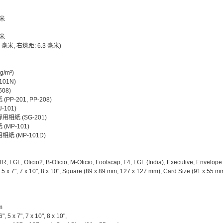
毫米
毫米
4 毫米, 右邊距: 6.3 毫米)
g/m²)
101N)
508)
P-201, PP-208)
-101)
相紙 (SG-201)
MP-101)
紙 (MP-101D)
LTR, LGL, Oficio2, B-Oficio, M-Oficio, Foolscap, F4, LGL (India), Executive, Envelo
, 5 x 7", 7 x 10", 8 x 10", Square (89 x 89 mm, 127 x 127 mm), Card Size (91 x 55 
m
", 5 x 7", 7 x 10", 8 x 10",