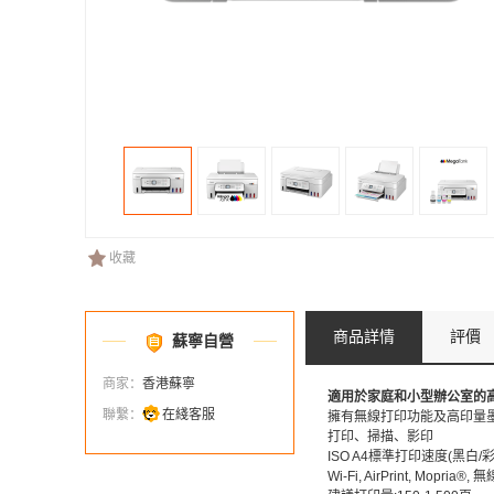
收藏
商品詳情
評價
蘇寧自營
商家：
香港蘇寧
適用於家庭和小型辦公室的
聯繫：
在綫客服
擁有無線打印功能及高印量
打印、掃描、影印
ISO A4標準打印速度(黑白/彩色)
Wi-Fi, AirPrint, Mopria®,