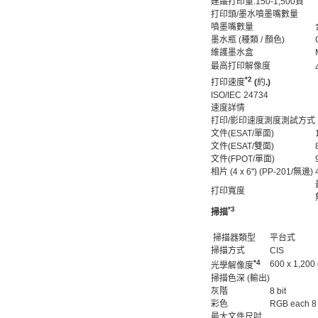
建議打印量:150-1,500頁
打印頭/墨水噴墨嘴數量
噴墨嘴數量
墨水瓶 (種類 / 顏色)
維護墨水盒
最高打印解像度
*2
打印速度
(
約
.)
ISO/IEC 24734
速度詳情
打印/影印速度測度測試方式
文件(ESAT/單面)
文件(ESAT/雙面)
文件(FPOT/單面)
相片 (4 x 6") (PP-201/無邊)
打印寬度
*3
掃描
掃描器類型
平台式
掃描方式
CIS
*4
600 x 1,200 
光學解像度
掃描色深 (輸出)
灰階
8 bit
彩色
RGB each 8 
最大文件尺吋