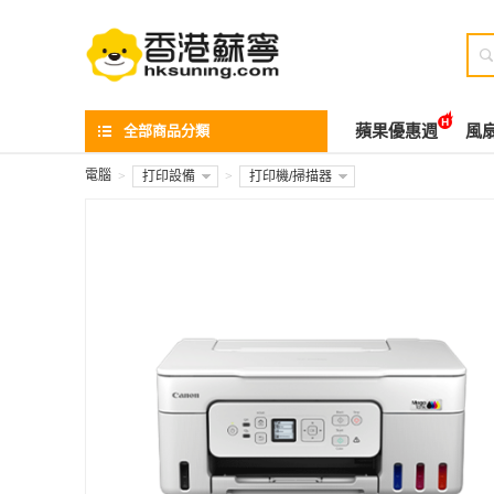

全部商品分類
蘋果優惠週
風
電腦
>
打印設備
>
打印機/掃描器