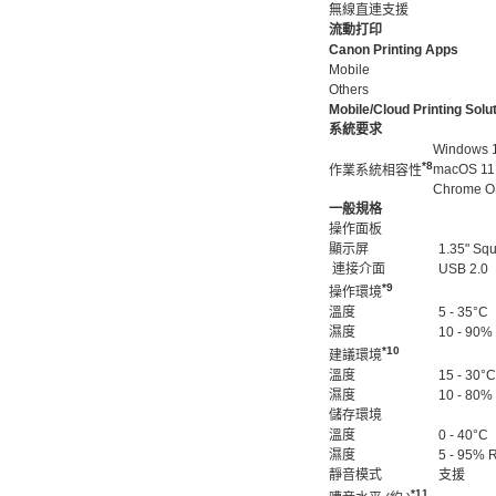
無線直連
支援
流動打印
Canon Printing Apps
Mobile
Others
Mobile/Cloud Printing Solu
系統要求
Windows 11
*8
macOS 11.7
作業系統相容性
Chrome O
一般規格
操作面板
顯示屏
1.35" Sq
連接介面
USB 2.0
*9
操作環境
溫度
5 - 35°C
濕度
10 - 90
*10
建議環境
溫度
15 - 30°C
濕度
10 - 80
儲存環境
溫度
0 - 40°C
濕度
5 - 95
靜音模式
支援
*11