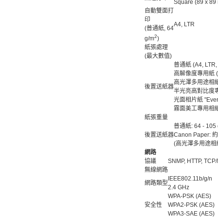
Square (89 x 89
自動雙面打
印
A4, LTR
(普通紙, 64
2
g/m
)
紙張處理
(最大數值)
普通紙 (A4, LTR, 
高解像度專用紙 (HR
高光澤多用途相紙 (PP
後置送紙器
半光亮高對比度專用相紙
光面相片紙 "Everyda
霧面美工專用相紙 (MP
紙張重量
普通紙: 64 - 105 
後置送紙器
Canon Paper: 約.
(高光澤多用途相紙 I
網路
協議
SNMP, HTTP, TCP/I
無線網路
IEEE802.11b/g/n
網路類型
2.4 GHz
WPA-PSK (AES)
安全性
WPA2-PSK (AES)
WPA3-SAE (AES)