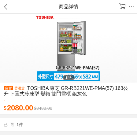
商品詳情
1
/
5
TOSHIBA 東芝 GR-RB221WE-PMA(57) 163公
升 下置式冷凍型 變頻 雙門雪櫃 銀灰色
-
2080.00
$
$
3480.00
1件
已 選