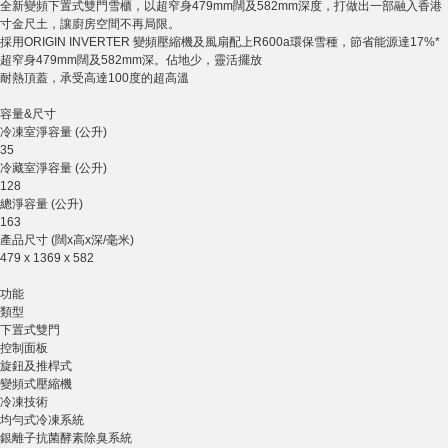
全新變頻下置式雙門雪櫃，以超窄身479mm闊及582mm深度，打做出一部融入香港
寸金尺土，讓廚房空間不再局限。
採用ORIGIN INVERTER 變頻壓縮機及風扇配上R600a環保雪種，節省能源達17%*
超窄身479mm闊及582mm深。佔地少，靈活擺放
耐熱頂蓋，承受高達100度的超高溫
容量&尺寸
冷凍室淨容量 (公升)
35
冷藏室淨容量 (公升)
128
總淨容量 (公升)
163
產品尺寸 (闊x高x深/毫米)
479 x 1369 x 582
功能
類型
下置式雙門
控制面板
旋鈕及推桿式
變頻式壓縮機
冷凍技術
均勻式冷凍系統
銀離子抗菌酵素除臭系統