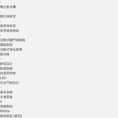
-
獨立飲水機
-
獨立保鮮室
-
蔬果保鮮室
多用途收納箱
-
活動式櫃門儲物格
層架類型
活動式強化玻璃
製冰格
-
靜音設計
防銹面板
內置照明燈
LED
左右門鉸設計
-
基本規格
冷凍星級
4
雪種類別
R600a
能源效益 (級別)