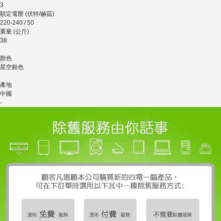
3
額定電壓 (伏特/赫茲)
220-240 / 50
重量 (公斤)
38
顏色
星空銀色
產地
中國
-