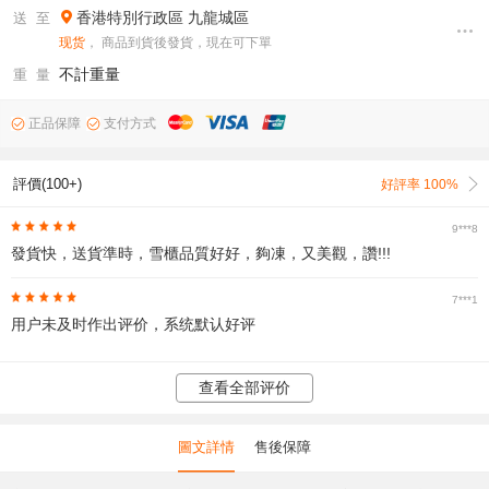
香港特別行政區
九龍城區
送 至
现货
， 商品到貨後發貨，現在可下單
不計重量
重 量
正品保障
支付方式
評價(100+)
好評率 100%
9***8
發貨快，送貨準時，雪櫃品質好好，夠凍，又美觀，讚!!!
7***1
用户未及时作出评价，系统默认好评
查看全部评价
圖文詳情
售後保障