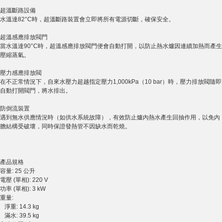
超溫斷路設備
水溫達82°C時，超溫斷路裝置會立即將所有電源切斷，確保安全。
超溫感應排放閥門
當水溫達90°C時，超溫感應排放閥門便會自動打開，以防止熱水爐因連續加熱而產生
壓縮蒸氣。
壓力感應排放閥
在不正常情況下，自來水壓力超越指定壓力1,000kPa（10 bar）時，壓力排放閥隨即
自動打開閥門，將水排出。
防倒流裝置
遇到無水供應情況時（如供水系統故障），有效防止爐內熱水產生回抽作用，以免內
膽結構受破壞，同時保證發熱管不因缺水而乾燒。
產品規格
容量: 25 公升
電壓 (單相): 220 V
功率 (單相): 3 kW
重量:
淨重: 14.3 kg
滿水: 39.5 kg