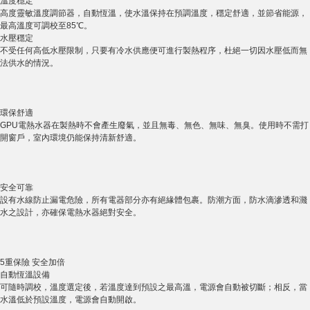
溫度穩定
高度靈敏溫度調節器，自動恆溫，使水溫保持在預調溫度，穩定舒適，並節省能源，
最高溫度可調校至85℃。
水壓穩定
不受任何高低水壓限制，只要有冷水供應便可進行製熱程序，杜絕一切因水壓低而無
法供水的情況。
環保舒適
GPU電熱水器在製熱時不會產生廢氣，並且無毒、無色、無味、無臭。使用時不需打
開窗戶，室內環境仍能保持清新舒適。
安全可靠
設有水線防止漏電危險，所有電器部分亦有絕緣體包裹。防潮方面，防水滴滲透和濺
水之設計，亦確保電熱水器絕對安全。
5重保險 安全加倍
自動恆溫設備
可隨時調校，溫度選定後，若溫度達到預設之最高溫，電源會自動被切斷；相反，當
水溫低於預設溫度，電源會自動開啟。