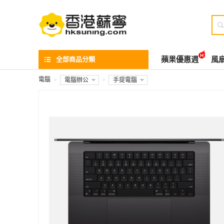

全部商品分類
蘋果優惠週
風
電腦
>
電腦辦公
>
手提電腦