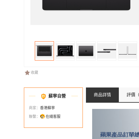
收藏
商品詳情
評價
（
蘇寧自營
商家：
香港蘇寧
聯繫：
在綫客服