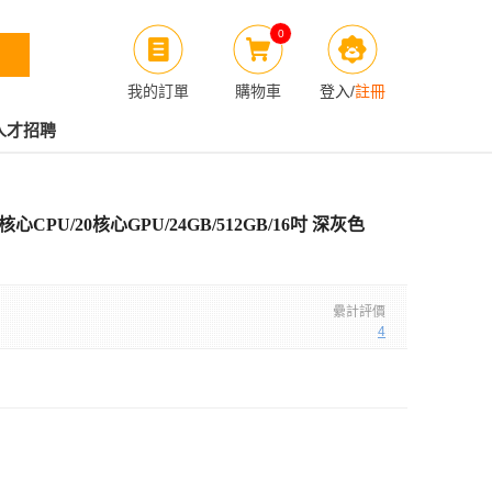
0
我的訂單
購物車
登入
/
註冊
人才招聘
o 14核心CPU/20核心GPU/24GB/512GB/16吋 深灰色
纍計評價
4