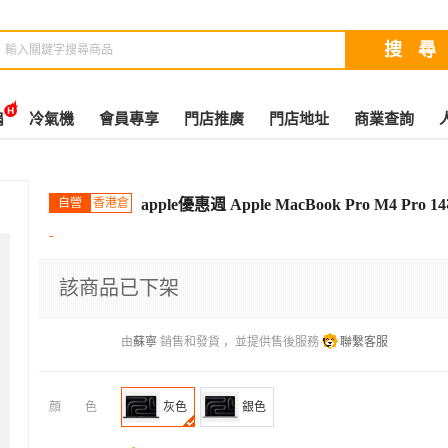
扇
冷氣機
會員專享
門店推廣
門店地址
商業查詢
自營
香港倉
apple優惠週 Apple MacBook Pro M4 Pr
-
該商品已下架
由
蘇寧
銷售和發貨 ，並提供售後服務
聯繫客服
顔色
灰色
銀色