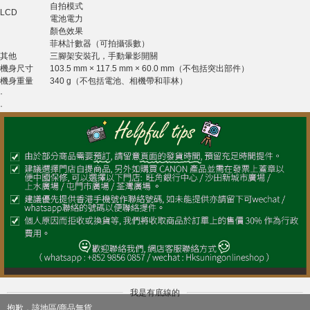
自拍模式
LCD
電池電力
顏色效果
菲林計數器（可拍攝張數）
其他
三腳架安裝孔，手動暈影開關
機身尺寸
103.5 mm × 117.5 mm × 60.0 mm（不包括突出部件）
機身重量
340 g（不包括電池、相機帶和菲林）
·
·
我是有底線的
抱歉，該地區/商品無貨