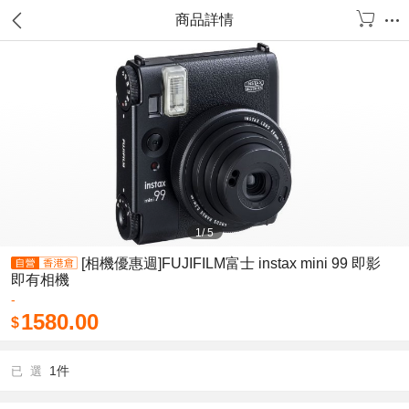
商品詳情
1
/
5
[相機優惠週]FUJIFILM富士 instax mini 99 即影
即有相機
-
1580.00
$
1件
已 選