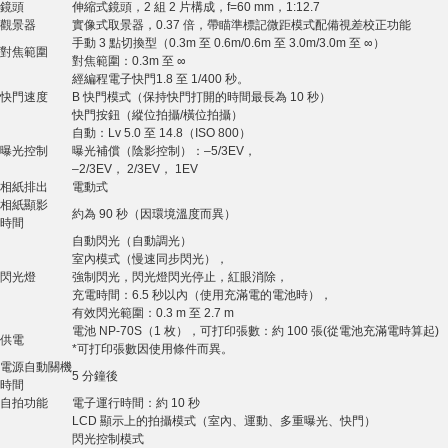
鏡頭
伸縮式鏡頭，2 組 2 片構成，f=60 mm，1:12.7
觀景器
實像式取景器，0.37 倍，帶瞄準標記微距模式配備視差校正功能
手動 3 點切換型（0.3m 至 0.6m/0.6m 至 3.0m/3.0m 至 ∞）
對焦範圍
對焦範圍：0.3m 至 ∞
經編程電子快門1.8 至 1/400 秒。
快門速度
B 快門模式（保持快門打開的時間最長為 10 秒）
快門按鈕（縱位拍攝/橫位拍攝）
自動：Lv 5.0 至 14.8（ISO 800）
曝光控制
曝光補償（陰影控制）：–5/3EV，
–2/3EV， 2/3EV， 1EV
相紙排出
電動式
相紙顯影
約為 90 秒（因環境溫度而異）
時間
自動閃光（自動調光）
室內模式（慢速同步閃光），
閃光燈
強制閃光，閃光燈閃光停止，紅眼消除，
充電時間：6.5 秒以內（使用充滿電的電池時），
有效閃光範圍：0.3 m 至 2.7 m
電池 NP-70S（1 枚），可打印張數：約 100 張(從電池充滿電時算起)
供電
*可打印張數因使用條件而異。
電源自動關機
5 分鐘後
時間
自拍功能
電子運行時間：約 10 秒
LCD 顯示上的拍攝模式（室內、運動、多重曝光、快門）
閃光控制模式