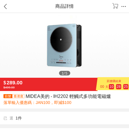
商品詳情
1
/
5
距搶購結束
289.00
$
00
10
28
23
天
:
:
$
499.00
MIDEA美的 - IH2202 輕觸式多功能電磁爐
落單輸入優惠碼：JAN100，即減$100
1件
已 選