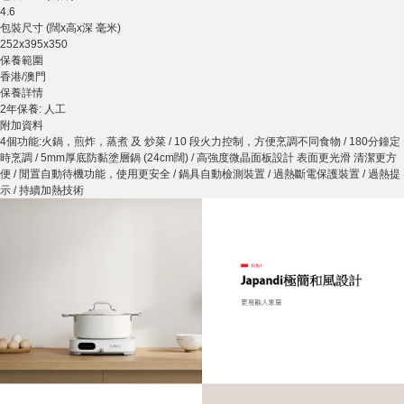
4.6
包裝尺寸 (闊x高x深 毫米)
252x395x350
保養範圍
香港/澳門
保養詳情
2年保養: 人工
附加資料
4個功能:火鍋，煎炸，蒸煮 及 炒菜 / 10 段火力控制，方便烹調不同食物 / 180分鐘定
時烹調 / 5mm厚底防黏塗層鍋 (24cm闊) / 高強度微晶面板設計 表面更光滑 清潔更方
便 / 閒置自動待機功能，使用更安全 / 鍋具自動檢測裝置 / 過熱斷電保護裝置 / 過熱提
示 / 持續加熱技術