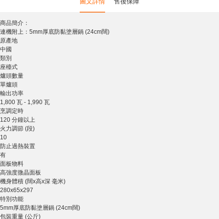
圖文詳情
售後保障
商品簡介：
連機附上：5mm厚底防黏塗層鍋 (24cm闊)
原產地
中國
類別
座檯式
爐頭數量
單爐頭
輸出功率
1,800 瓦 - 1,990 瓦
烹調定時
120 分鐘以上
火力調節 (段)
10
防止過熱裝置
有
面板物料
高強度微晶面板
機身體積 (闊x高x深 毫米)
280x65x297
特別功能
5mm厚底防黏塗層鍋 (24cm闊)
包裝重量 (公斤)