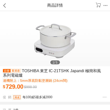
商品詳情
1
/
5
TOSHIBA 東芝 IC-21TSHK Japandi 極簡和風
系列電磁爐
連機附上：5mm厚底防黏塗層鍋 (24cm闊)
729.00
$
$
998.00
促 銷
每100减5最多減2000
滿减