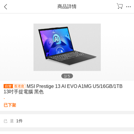
商品詳情
1
/
5
MSI Prestige 13 AI EVO A1MG U5/16GB/1TB
13吋手提電腦 黑色
-
已下架
1件
已 選