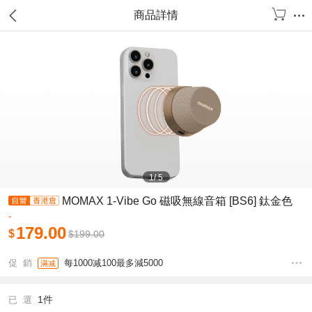
商品詳情
1
/
5
MOMAX 1-Vibe Go 磁吸無線音箱 [BS6] 鈦金色
-
179.00
$
$
199.00
促 銷
每1000减100最多減5000
滿减
1件
已 選