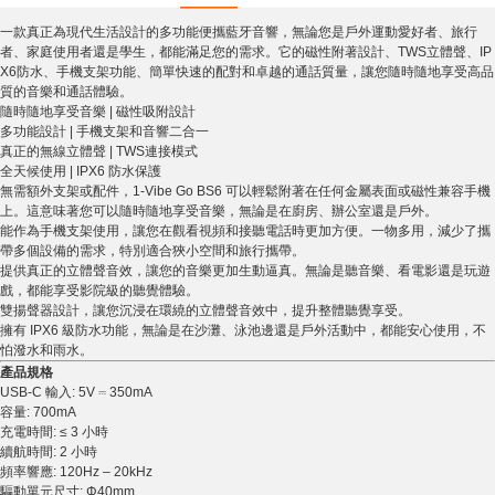
一款真正為現代生活設計的多功能便攜藍牙音響，無論您是戶外運動愛好者、旅行
者、家庭使用者還是學生，都能滿足您的需求。它的磁性附著設計、TWS立體聲、IP
X6防水、手機支架功能、簡單快速的配對和卓越的通話質量，讓您隨時隨地享受高品
質的音樂和通話體驗。
隨時隨地享受音樂 | 磁性吸附設計
多功能設計 | 手機支架和音響二合一
真正的無線立體聲 | TWS連接模式
全天候使用 | IPX6 防水保護
無需額外支架或配件，1-Vibe Go BS6 可以輕鬆附著在任何金屬表面或磁性兼容手機
上。這意味著您可以隨時隨地享受音樂，無論是在廚房、辦公室還是戶外。
能作為手機支架使用，讓您在觀看視頻和接聽電話時更加方便。一物多用，減少了攜
帶多個設備的需求，特別適合狹小空間和旅行攜帶。
提供真正的立體聲音效，讓您的音樂更加生動逼真。無論是聽音樂、看電影還是玩遊
戲，都能享受影院級的聽覺體驗。
雙揚聲器設計，讓您沉浸在環繞的立體聲音效中，提升整體聽覺享受。
擁有 IPX6 級防水功能，無論是在沙灘、泳池邊還是戶外活動中，都能安心使用，不
怕潑水和雨水。
產品規格
USB-C 輸入: 5V ⎓ 350mA
容量: 700mA
充電時間: ≤ 3 小時
續航時間: 2 小時
頻率響應: 120Hz – 20kHz
驅動單元尺寸: Φ40mm