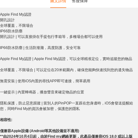
圖文詳情
售後保障
Apple Find My認證
開孔設計
全球覆蓋，不限場合
IP66防水防塵
開孔設計 | 可以直接掛在手提包行李箱等，多種場合都可以使用
IP66防水防塵 | 生活防潑濺，高度防護，安全可靠
Apple Find My認證 | Apple Find My認證，可以全球精准定位，實時追蹤您的物品
全球覆蓋，不限場合 | 可以定位在20米範圍內，確保您能夠快速找到您的遺失物品
無需安裝 | 使用iOS內置的尋找APP即可連接，簡單易用
一鍵提示 | 內置蜂鳴器，播放聲音來確定物品的位置
隱私保護，防止惡意跟蹤 | 當別人的PinPOP一直跟在您身邊時，iOS會發送提醒給
您，同時Find My的資訊會被加密，保護您的隱私
相容性:
僅兼容Apple設備 (Android等其他設備並不適用)
**由2024年10月4日起，由於Find my網絡更新，此產品僅兼容iOS 18.0 或以上版