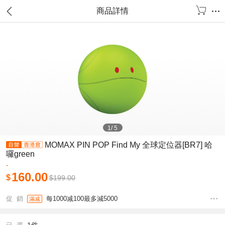
商品詳情
1
/
5
MOMAX PIN POP Find My 全球定位器[BR7] 哈
囉green
-
160.00
$
$
199.00
促 銷
每1000减100最多減5000
滿减