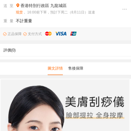
香港特別行政區
九龍城區
送 至
现货
， 16:00前下單，預計下周二（8月11日）送達
不計重量
重 量
正品保障
支付方式
評價(0)
圖文詳情
售後保障