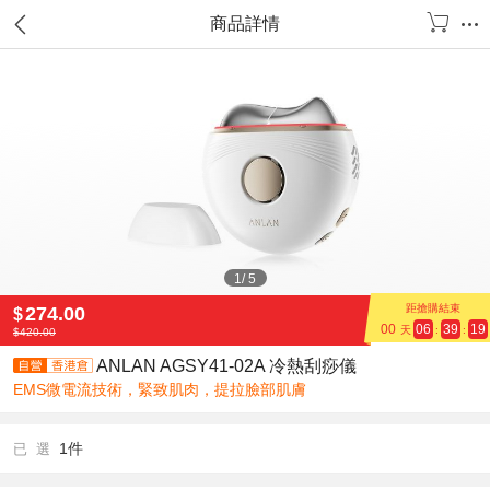
商品詳情
1
/
5
距搶購結束
274.00
$
00
06
39
19
天
:
:
$
420.00
ANLAN AGSY41-02A 冷熱刮痧儀
EMS微電流技術，緊致肌肉，提拉臉部肌膚
1件
已 選