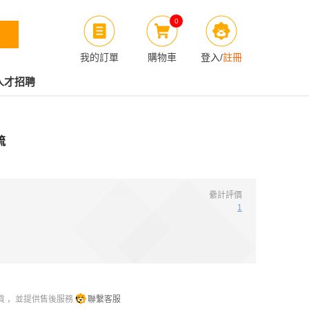
0
我的訂單
購物車
登入
/
註冊
人才招聘
梳
纍計評價
1
貨 ，並提供售後服務
聯繫客服