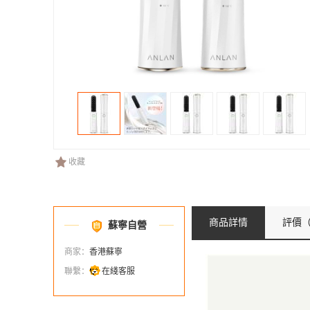
收藏
商品詳情
評價
（
蘇寧自營
商家：
香港蘇寧
聯繫：
在綫客服