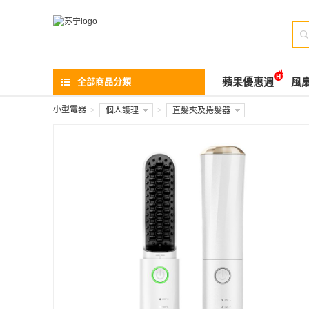

全部商品分類
蘋果優惠週
風
小型電器
>
個人護理
>
直髮夾及捲髮器