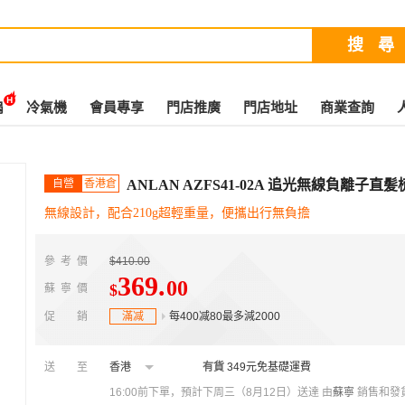
扇
冷氣機
會員專享
門店推廣
門店地址
商業查詢
自營
香港倉
ANLAN AZFS41-02A 追光無線負離子直髪
無線設計，配合210g超輕重量，便攜出行無負擔
參考價
$410.00
369
.
00
$
蘇寧價
促銷
滿减
每400减80最多減2000
送至
香港
有貨
349元免基礎運費
16:00前下單，預計下周三（8月12日）送達
由
蘇寧
銷售和發