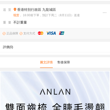
香港特別行政區
九龍城區
送 至
现货
， 16:00前下單，預計下周二（8月11日）送達
不計重量
重 量
正品保障
支付方式
評價(0)
圖文詳情
售後保障