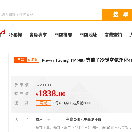
扇
冷氣機
會員專享
門店推廣
門店地址
商業查詢
自營
香港倉
Power Living TP-900 等離子冷暖空
-
參考價
$2298.00
1838
.
00
$
蘇寧價
促銷
滿减
每400减80最多減2000
送至
香港
有貨
349元免基礎運費
現在下單，預計下周二（8月11日）送達
由
蘇寧
銷售和發貨 