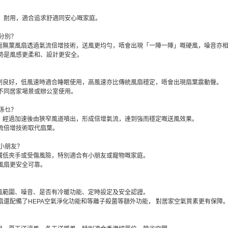
風扇安全、耐用，適合追求舒適同安心嘅家庭。
咩分別？
而無葉風扇透過氣流倍增技術，送風更均勻，唔會出現「一陣一陣」嘅硬風，噪音亦
風扇的優勢是風感更柔和、設計更安全。
制良好，低風速時適合睡眠使用，高風速亦比傳統風扇穩定，唔會出現扇葉震動聲。
扇適合不同居家場景或辦公室使用。
理係乜？
，經過加速後由狹窄風道噴出，形成倍增氣流，達到強而穩定嘅送風效果。
扇以氣流倍增技術取代扇葉。
有小朋友？
減低夾手或受傷風險，特別適合有小朋友或寵物嘅家庭。
設計令風扇更安全可靠。
風範圍、噪音、是否有冷暖功能、定時設定及安全認證。
高階無葉風扇還配備了HEPA空氣淨化功能和等離子殺菌等額外功能， 對居家空氣質素更有保障