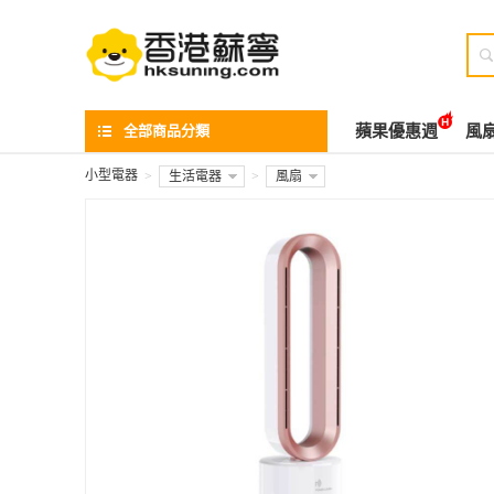

全部商品分類
蘋果優惠週
風
小型電器
>
生活電器
>
風扇