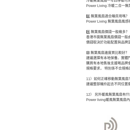
冷暖無葉風扇一年四季都可
Power Living 冷
8️⃣ 無葉風扇適合睡房用嗎？
Power Living 無
9️⃣ 無葉風扇價錢一般幾多？
香港市面無葉風扇價錢一般由 $
價錢取決於功能配置與品牌定位
🔟 無葉風扇邊度買比較好？
建議選擇有本地保養、實體
購買有本地售後支援嘅品牌會
規格要求， 特別係不合規
11）如何正確移動無葉風扇
建議整部機拎起去不同位置擺
12） 另外暖風無葉風扇有
Power living暖風