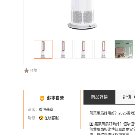
收藏
商品詳情
評價
（
蘇寧自營
商家：
香港蘇寧
無葉風扇好唔好？2026香
聯繫：
在綫客服
1️⃣ 無葉風扇好唔好？值唔
無葉風扇相比傳統風扇更安