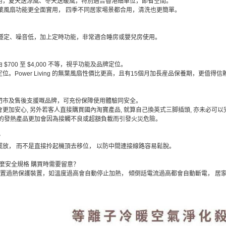
用，夏天送涼風、冬天送暖風，特別適合香港細單位，節省空間。
暖二合一無葉風扇功能更全面實用， 四季不同居家埸景都合用，清洗也更簡單。
葉風扇風感穩定、噪音低，加上定時功能，非常適合睡房或嬰兒房使用。
700 至 $4,000 不等，視乎功能及品牌定位。
。Power Living 的無葉風扇性價比更高，且有15個月加長産品保養期，更值得信
門市及售後支援嘅品牌，可充份保障使用體驗同安全。
更加安心, 另外若客人直接購買國內淘寶產品, 就算自己換英式三脚插頭, 亦未必可
格的發熱產品更加會因為接觸不良或超額負載而引發火災危險。
？
放， 而不是直接拎起機頂去移位， 以防中間連接線路容易鬆脫。
什麼安全規格 購買時需要留意？
無葉風扇內置過熱保護裝置，如溫度過高會自動停止加熱， 傾倒話電流過高都會自動斷電， 