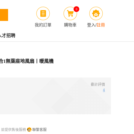
0
我的訂單
購物車
登入
/
註冊
人才招聘
氣淨化4合1無葉座地風扇丨暖風機
纍計評價
4
，並提供售後服務
聯繫客服