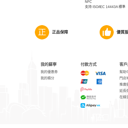
NFC
支持 ISO/IEC 14443A 標準
正品保障
優質
我的蘇寧
付款方式
客戶
我的優惠券
幫助
我的積分
門店
推廣
延長
在線