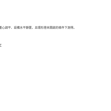
穩定器重心調平、設備水平靜置，且環形燈未開啟的條件下測得。
℃