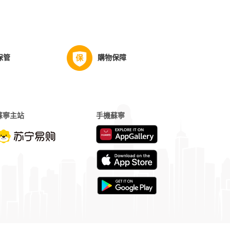
保管
購物保障
蘇寧主站
手機蘇寧