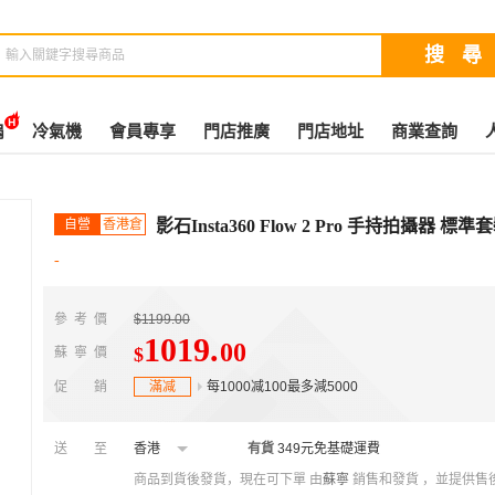
扇
冷氣機
會員專享
門店推廣
門店地址
商業查詢
自營
香港倉
影石Insta360 Flow 2 Pro 手持拍攝器 標準
-
參考價
$1199.00
1019
.
00
$
蘇寧價
促銷
滿减
每1000减100最多減5000
送至
香港
有貨
349元免基礎運費
商品到貨後發貨，現在可下單
由
蘇寧
銷售和發貨 ，並提供售