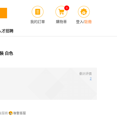
0
我的訂單
購物車
登入
/
註冊
人才招聘
套裝 白色
纍計評價
2
後服務
聯繫客服