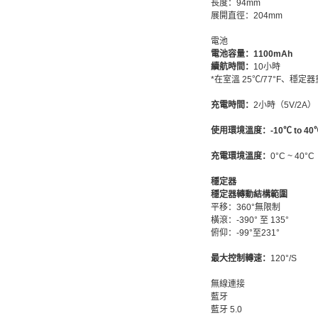
長度：94mm
展開直徑：204mm
電池
電池容量：
1100mAh
續航時間：
10小時
*在室溫 25℃/77°F、
充電時間：
2小時（5V/2A）
使用環境溫度：-10℃ to 40
充電環境溫度：
0°C ~ 40°C
穩定器
穩定器轉動結構範圍
平移：360°無限制
橫滾：-390° 至 135°
俯仰：-99°至231°
最大控制轉速：
120°/S
無線連接
藍牙
藍牙 5.0