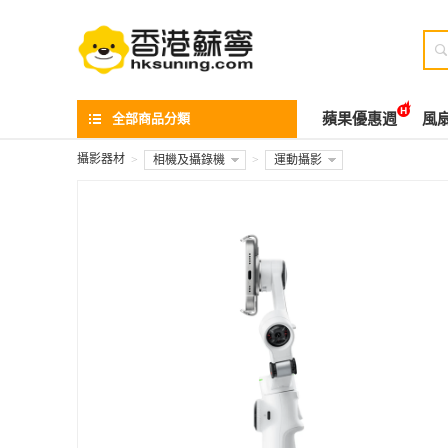

全部商品分類
蘋果優惠週
風
攝影器材
>
相機及攝錄機
>
運動攝影