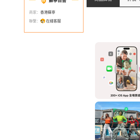
蘇寧自營
商家：
香港蘇寧
聯繫：
在綫客服