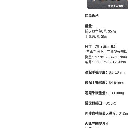
產品規格
重量：
穩定器主體: 約 357g
手機夾: 約 25g
尺寸 （寬 x 高 x 厚）
*不含手機夾、三腳架未展開
折疊：97.9x178.4x36.7mm
展開：121.1x282.1x54mm
適配手機厚度：
6.9-10mm
適配手機寬度：
64-84mm
適配手機重量：
130-300g
穩定器接口：
USB-C
內建自拍棒最大長度
：210
內建三腳架尺寸