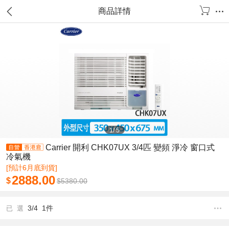
商品詳情
1
/
5
Carrier 開利 CHK07UX 3/4匹 變頻 淨冷 窗口式
冷氣機
[預計6月底到貨]
2888.00
$
$
5380.00
3/4 1件
已 選