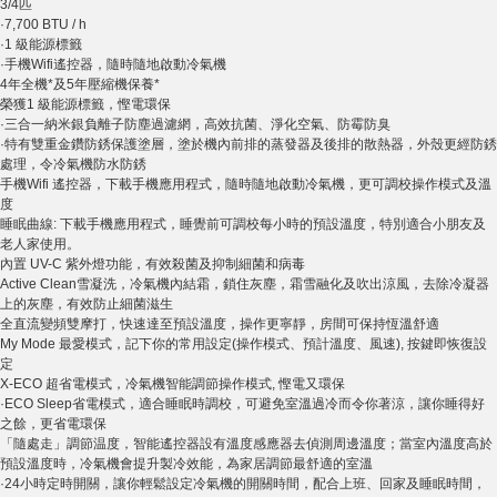
3/4匹
·7,700 BTU / h
·1 級能源標籤
·手機Wifi遙控器，隨時隨地啟動冷氣機
4年全機*及5年壓縮機保養*
榮獲1 級能源標籤，慳電環保
·三合一納米銀負離子防塵過濾網，高效抗菌、淨化空氣、防霉防臭
·特有雙重金鑽防銹保護塗層，塗於機內前排的蒸發器及後排的散熱器，外殼更經防銹
處理，令冷氣機防水防銹
手機Wifi 遙控器，下載手機應用程式，隨時隨地啟動冷氣機，更可調校操作模式及溫
度
睡眠曲線: 下載手機應用程式，睡覺前可調校每小時的預設溫度，特別適合小朋友及
老人家使用。
內置 UV-C 紫外燈功能，有效殺菌及抑制細菌和病毒
Active Clean雪凝洗，冷氣機內結霜，鎖住灰塵，霜雪融化及吹出涼風，去除冷凝器
上的灰塵，有效防止細菌滋生
全直流變頻雙摩打，快速達至預設溫度，操作更寧靜，房間可保持恆溫舒適
My Mode 最愛模式，記下你的常用設定(操作模式、預計溫度、風速), 按鍵即恢復設
定
X-ECO 超省電模式，冷氣機智能調節操作模式, 慳電又環保
·ECO Sleep省電模式，適合睡眠時調校，可避免室溫過冷而令你著涼，讓你睡得好
之餘，更省電環保
「隨處走」調節温度，智能遙控器設有溫度感應器去偵測周邊溫度；當室內溫度高於
預設溫度時，冷氣機會提升製冷效能，為家居調節最舒適的室溫
·24小時定時開關，讓你輕鬆設定冷氣機的開關時間，配合上班、回家及睡眠時間，