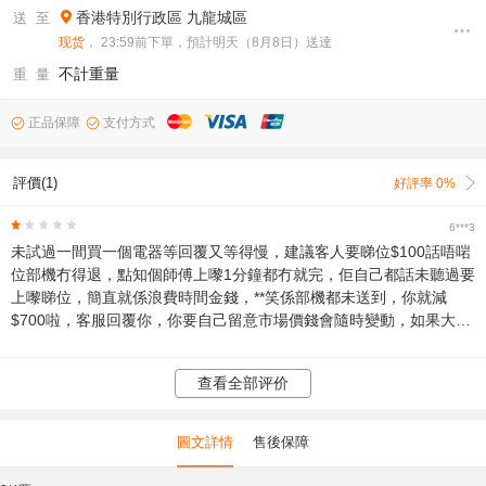
香港特別行政區
九龍城區
送 至
现货
， 23:59前下單，預計明天（8月8日）送達
不計重量
重 量
正品保障
支付方式
評價(1)
好評率 0%
6***3
未試過一間買一個電器等回覆又等得慢，建議客人要睇位$100話唔啱
位部機冇得退，點知個師傅上嚟1分鐘都冇就完，佢自己都話未聽過要
上嚟睇位，簡直就係浪費時間金錢，**笑係部機都未送到，你就減
$700啦，客服回覆你，你要自己留意市場價錢會隨時變動，如果大家
想買電器買到一肚火，一定要買蘇寧嘅電器
查看全部评价
圖文詳情
售後保障