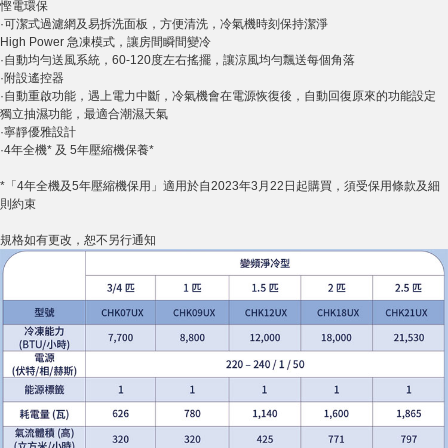
慳電環保
·可潔式過濾網及易拆洗面板，方便清洗，冷氣機時刻保持潔淨
High Power 急凍模式，讓房間瞬間變冷
·自動均勻送風系統，60-120度左右搖擺，讓涼風均勻飄送每個角落
·附設遙控器
·自動重啟功能，遇上電力中斷，冷氣機會在電源恢復後，自動回復原來的功能設定
獨立抽濕功能，最適合潮濕天氣
·寧靜優雅設計
·4年全機* 及 5年壓縮機保養*
*「4年全機及5年壓縮機保用」適用於自2023年3月22日起購買，須受保用條款及細
則約束
規格如有更改，恕不另行通知