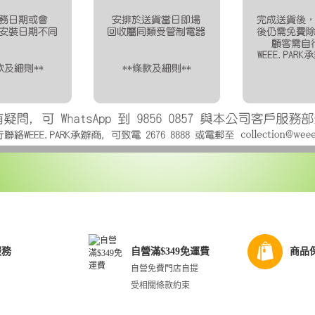
服務
自營滿$349免運費
商品
自營免費門店自提
受相關條款約束