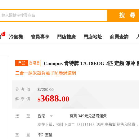
扇
冷氣機
會員專享
門店推廣
門店地址
商業查詢
自營
香港倉
Canopus 肯特牌 TA-18EOG 2匹 定頻 淨
三合一納米銀負離子防塵過濾網
參考價
$7280.00
3688
.
00
$
蘇寧價
送至
香港
有貨
349元免基礎運費
現在下單，預計下周二（8月11日）送達
由
蘇寧
銷售和發貨 
重量
不計重量