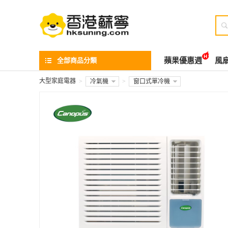

全部商品分類
蘋果優惠週
風
大型家庭電器
>
冷氣機
>
窗口式單冷機