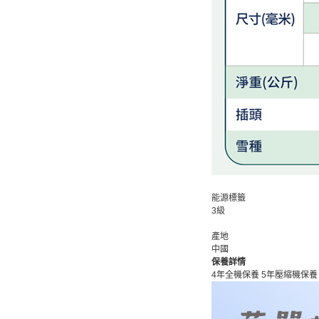
能源標籤
3級
產地
中國
保養詳情
4年全機保養 5年壓縮機保養 