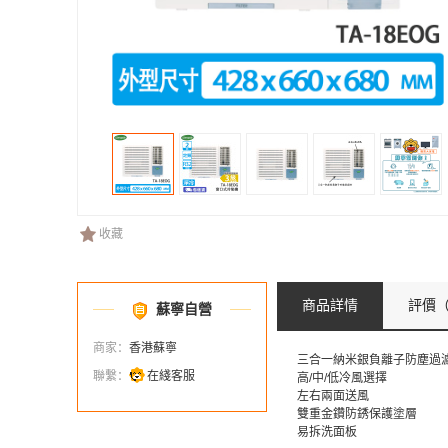
收藏
商品詳情
評價
（
蘇寧自營
商家：
香港蘇寧
三合一納米銀負離子防塵過
聯繫：
在綫客服
高/中/低冷風選擇
左右兩面送風
雙重金鑽防銹保護塗層
易拆洗面板