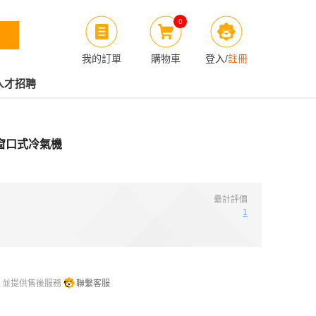
0
我的訂單
購物車
登入
/
註冊
人才招聘
冷 窗口式冷氣機
纍計評價
1
，並提供售後服務
聯繫客服