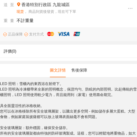
香港特別行政區
九龍城區
送 至
现货
， 商品到貨後發貨，現在可下單
不計重量
重 量
正品保障
支付方式
評價(0)
圖文詳情
售後保障
LED 照明：雪櫃內的東西浴在射燈下。
LED 照明為冷凍櫃帶來全新的照明概念，保證均勻、防眩的內部照明。比起傳統的雪
櫃照明，LED 照明使用較少電力，而且能用到（家電）使用壽命期完。
具全面靈活性的冰格收納。
您可以在冰格移除所有安全玻璃層架，以騰出更多空間 - 例如儲存多層大蛋糕。大型
食物，例如家庭裝披薩都可以放上玻璃表面絲毫不會有問題。
安全玻璃層架：額外穩固，確保安全儲存。
所有的安全玻璃層架都由特強的防碎玻璃製成。這樣，您可以輕鬆地將重物品，如大