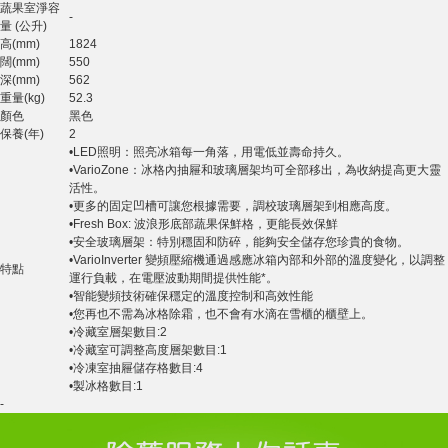
蔬果室淨容
-
量 (公升)
高(mm)
1824
闊(mm)
550
深(mm)
562
重量(kg)
52.3
顏色
黑色
保養(年)
2
•LED照明：照亮冰箱每一角落，用電低並壽命持久。
•VarioZone：冰格內抽屜和玻璃層架均可全部移出，為收納提高更大靈
活性。
•更多的固定凹槽可讓您根據需要，調校玻璃層架到相應高度。
•Fresh Box: 波浪形底部蔬果保鮮格，更能長效保鮮
•安全玻璃層架：特別穩固和防碎，能夠安全儲存您珍貴的食物。
•VarioInverter 變頻壓縮機通過感應冰箱內部和外部的溫度變化，以調整
特點
運行負載，在電壓波動期間提供性能*。
•智能變頻技術確保穩定的溫度控制和高效性能
•您再也不需為冰格除霜，也不會有水滴在雪櫃的櫃壁上。
•冷藏室層架數目:2
•冷藏室可調整高度層架數目:1
•冷凍室抽屜儲存格數目:4
•製冰格數目:1
-