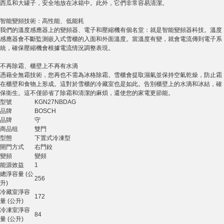
西瓜和大罐子，安全地放在冰箱中。此外，它們非常容易清潔。
智能變頻技術：高性能、低能耗
我們的溫度感應器上的變頻器、電子和壓縮機有個名堂：就是智能變頻器科技。溫度
感應器會不斷監測嵌入式雪櫃的入面和外面溫度。當溫度有變，就會電流傳到電子系
統，確保壓縮機會根據電流情況調整表現。
不再除霜、櫃壁上不再有水滴
憑藉全無霜技術，您再也不需為冰格除霜。雪櫃會提取濕氣並保持空氣乾燥，防止霜
在櫃壁和食物上形成。這對於雪櫃的冷藏室也是如此。告別櫃壁上的水滴和冰結，確
保衛生。這不僅節省了除霜和清潔的麻煩，還使您的家電更節能。
型號
KGN27NBDAG
品牌
BOSCH
品牌
守
商品组
雙門
型態
下置式冷凍型
開門方式
右門鉸
變頻
變頻
能源效益
1
總淨容量 (公
256
升)
冷藏室淨容
172
量 (公升)
冷凍室淨容
84
量 (公升)