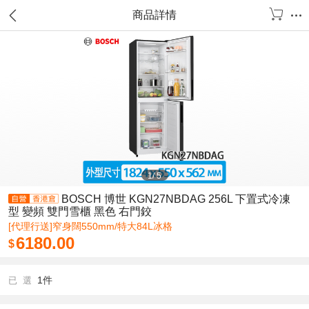
商品詳情
1
/
5
BOSCH 博世 KGN27NBDAG 256L 下置式冷凍
型 變頻 雙門雪櫃 黑色 右門鉸
[代理行送]窄身闊550mm/特大84L冰格
6180.00
$
1件
已 選