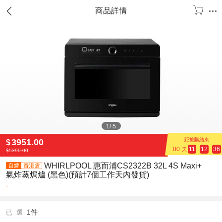
商品詳情
1
/
5
距搶購結束
3951.00
$
00
11
12
35
天
:
:
$
5390.00
WHIRLPOOL 惠而浦CS2322B 32L 4S Maxi+
氣炸蒸焗爐 (黑色)(預計7個工作天內發貨)
-
1件
已 選