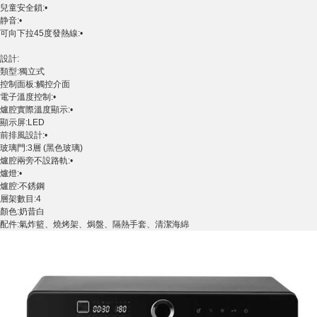
兒童安全鎖:•
静音:•
可向下拉45度發熱線:•
設計:
類型:獨立式
控制面板:觸控介面
電子溫度控制:•
爐腔實際溫度顯示:•
顯示屏:LED
前排風設計:•
玻璃門:3層 (黑色玻璃)
爐腔兩旁不設路軌:•
爐燈:•
爐腔:不銹鋼
層架數目:4
顏色:奶昔白
配件:氣炸籃、燒烤架、焗盤、隔熱手套、清潔海綿