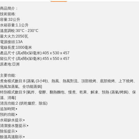
商品簡介：
技術規格:
容量:32公升
水箱容量:1.1公升
溫度調較:30°C - 230°C
最大火力:2050瓦
電源接頭:13A
電線長度:1000毫米
產品尺寸 (高x闊x深/毫米):405 x 530 x 457
留位尺寸 (高x闊x深/毫米):455 x 550 x 457
原產地:亞洲
主要功能:
煮食模式數目:8 [蒸氣 (3小時)、熱風、熱風對流、頂部燒烤、底部燒烤、上下燒烤、
熱風加蒸氣、全功能蒸焗]
特別模式數目:9 [氣炸、發酵、翻熱麵包、慢煮、乾果、解凍、預熱 (蒸氣/烤焗)、保
溫、消毒]
清洗功能:2 (烘乾爐腔、除垢)
追加時間:•
預約功能:•
水箱缺水提示:•
清潔接水盤提示:•
除垢提示:•
餘溫高溫顯示:•