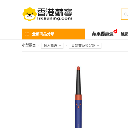

全部商品分類
蘋果優惠週
風
小型電器
>
個人護理
>
直髮夾及捲髮器