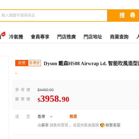
扇
冷氣機
會員專享
門店推廣
門店地址
商業查詢
自營
香港倉
Dyson 戴森HS08 Airwrap i.d. 智能吹風
-
參考價
$4480.00
3958
.
90
$
蘇寧價
送至
香港
無貨
由
蘇寧
銷售和發貨 ，並提供售後服務
聯繫客服