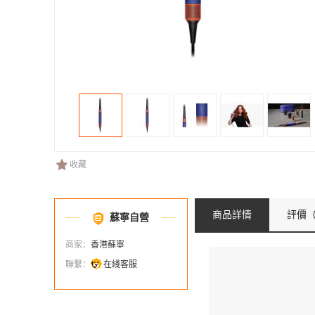
收藏
商品詳情
評價
（
蘇寧自營
商家：
香港蘇寧
聯繫：
在綫客服