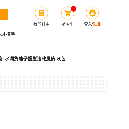
0
我的訂單
購物車
登入
/
註冊
人才招聘
智能4億+水潤負離子護髮速乾風筒 灰色