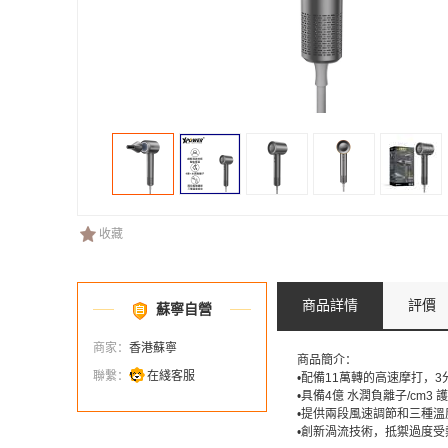
收藏
商品詳情
評價
蘇寧自營
商家：
香港蘇寧
商品簡介：
聯繫：
在綫客服
•配備11萬轉的高速摩打，
•具備4億 水潤負離子/c
•提供兩段風速調節和三種
•創新渦流技術，抵禦過度