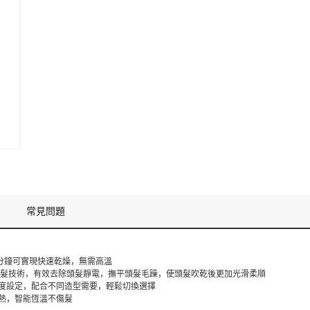
常見問題
3分鐘可實現快速乾燥，無需高溫
m3 護髮技術，有效去除頭髮靜電，撫平頭髮毛躁，使頭髮吹乾後更加光滑柔順
溫度設定，配合不同造型需要，輕鬆切換選擇
受熱，智能恆溫不傷髮