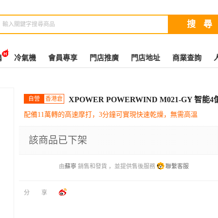
扇
冷氣機
會員專享
門店推廣
門店地址
商業查詢
自營
香港倉
XPOWER POWERWIND M021-GY 
配備11萬轉的高速摩打，3分鐘可實現快速乾燥，無需高溫
該商品已下架
由
蘇寧
銷售和發貨 ，並提供售後服務
聯繫客服
分享