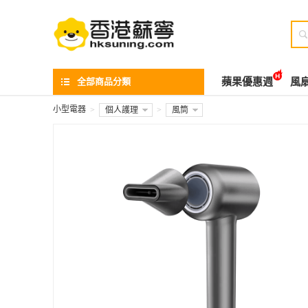

全部商品分類
蘋果優惠週
風
小型電器
>
個人護理
>
風筒