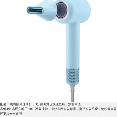
配備11萬轉的高速摩打，3分鐘可實現快速乾燥，無需高溫
具備4億 水潤負離子/cm3 護髮技術，有效去除頭髮靜電，撫平頭髮毛躁，使頭髮吹乾
後更加光滑柔順