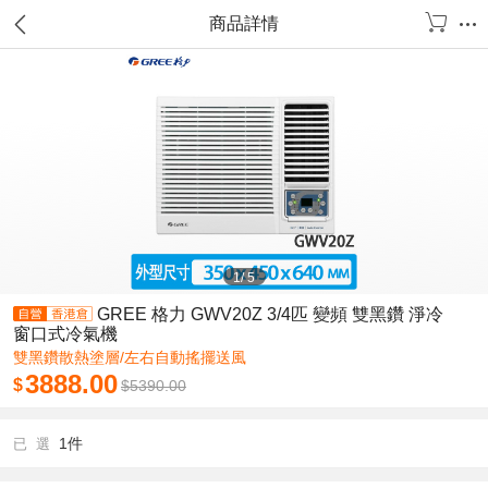
商品詳情
1
/
5
GREE 格力 GWV20Z 3/4匹 變頻 雙黑鑽 淨冷
窗口式冷氣機
雙黑鑽散熱塗層/左右自動搖擺送風
3888.00
$
$
5390.00
1件
已 選