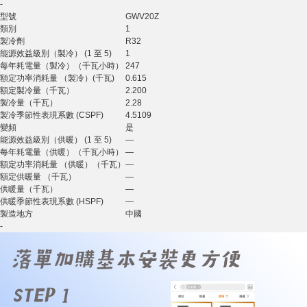
-
型號
GWV20Z
類別
1
製冷劑
R32
能源效益級別（製冷） (1 至 5)
1
每年耗電量（製冷）（千瓦小時）
247
額定功率消耗量 （製冷）(千瓦)
0.615
額定製冷量（千瓦）
2.200
製冷量（千瓦）
2.28
製冷季節性表現系數 (CSPF)
4.5109
變頻
是
能源效益級別（供暖） (1 至 5)
—
每年耗電量（供暖）（千瓦小時）
—
額定功率消耗量 （供暖）（千瓦）
—
額定供暖量 （千瓦）
—
供暖量（千瓦）
—
供暖季節性表現系數 (HSPF)
—
製造地方
中國
-