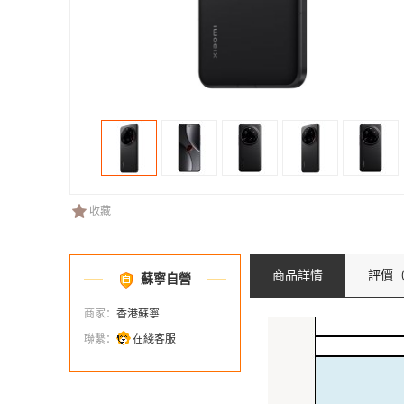
收藏
商品詳情
評價
（
蘇寧自營
商家：
香港蘇寧
聯繫：
在綫客服