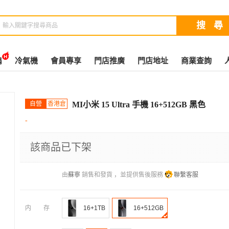
扇
冷氣機
會員專享
門店推廣
門店地址
商業查詢
自營
香港倉
MI小米 15 Ultra 手機 16+512GB 黑色
-
該商品已下架
由
蘇寧
銷售和發貨 ，並提供售後服務
聯繫客服
内存
16+1TB
16+512GB