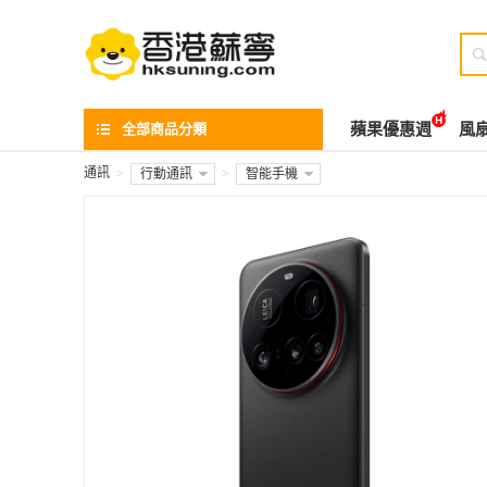

全部商品分類
蘋果優惠週
風
通訊
>
行動通訊
>
智能手機