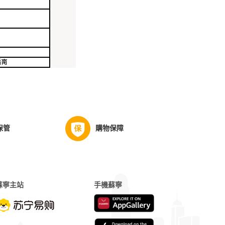
保管
購物保障
蘇寧主站
手機蘇寧