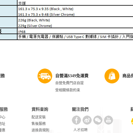
服務
自營滿$349免運費
商品
自營免費門店自提
受相關條款約束
服務
資料查詢
關注我們
中心
配送安裝
地址
售後服務
人才招聘
優惠
退換貨規則