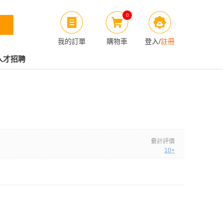
0
我的訂單
購物車
登入
/
註冊
人才招聘
纍計評價
10+