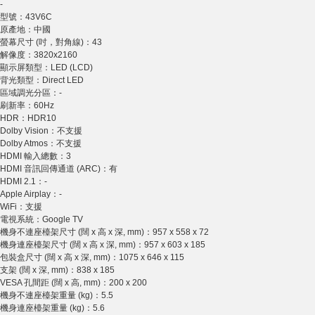
-
型號：43V6C
原產地：中國
螢幕尺寸 (吋，對角線)：43
解像度：3820x2160
顯示屏類型：LED (LCD)
背光類型：Direct LED
區域調光分區：-
刷新率：60Hz
HDR：HDR10
Dolby Vision：不支援
Dolby Atmos：不支援
HDMI 輸入總數：3
HDMI 音訊回傳通道 (ARC)：有
HDMI 2.1：-
Apple Airplay：-
WiFi：支援
電視系統：Google TV
機身不連座檯架尺寸 (闊 x 高 x 深, mm)：957 x 558 x 72
機身連座檯架尺寸 (闊 x 高 x 深, mm)：957 x 603 x 185
包裝盒尺寸 (闊 x 高 x 深, mm)：1075 x 646 x 115
支架 (闊 x 深, mm)：838 x 185
VESA 孔間距 (闊 x 高, mm)：200 x 200
機身不連座檯架重量 (kg)：5.5
機身連座檯架重量 (kg)：5.6