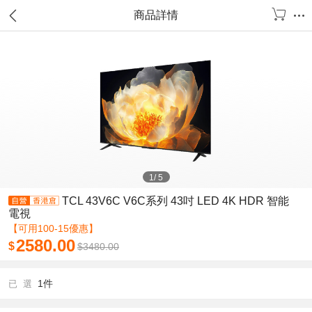
商品詳情
1
/
5
TCL 43V6C V6C系列 43吋 LED 4K HDR 智能
電視
【可用100-15優惠】
2580.00
$
$
3480.00
1件
已 選