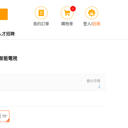
0
我的訂單
購物車
登入
/
註冊
人才招聘
R 智能電視
纍計評價
1
75"