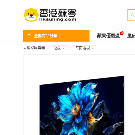

全部商品分類
蘋果優惠週
風
大型家庭電器
>
電視
>
平面電視