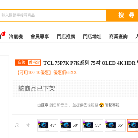
扇
冷氣機
會員專享
門店推廣
門店地址
商業查詢
自營
香港倉
TCL 75P7K P7K系列 75吋 QLED 4K HD
【可用100-10優惠】優惠價68XX
該商品已下架
由
蘇寧
銷售和發貨 ，並提供售後服務
聯繫客服
尺寸
43"
50"
55"
65"