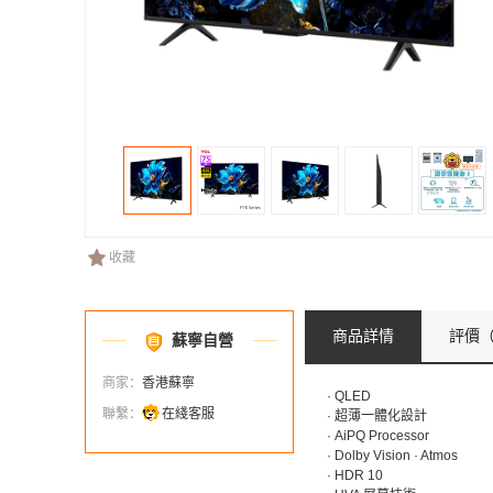
收藏
商品詳情
評價
（
蘇寧自營
商家：
香港蘇寧
·
QLED
聯繫：
在綫客服
·
超薄一體化設計
·
AiPQ Processor
·
Dolby Vision · Atmos
·
HDR 10