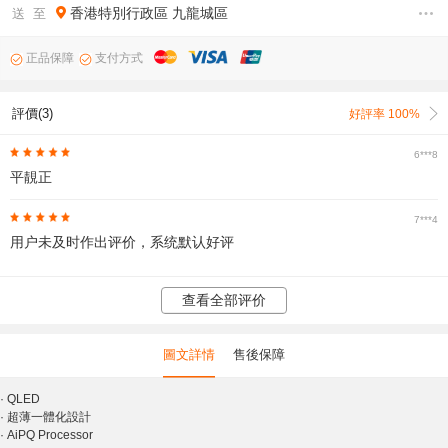
香港特別行政區
九龍城區
送 至
正品保障
支付方式
評價(3)
好評率 100%
6***8
平靚正
7***4
用户未及时作出评价，系统默认好评
查看全部评价
圖文詳情
售後保障
·
QLED
·
超薄一體化設計
·
AiPQ Processor