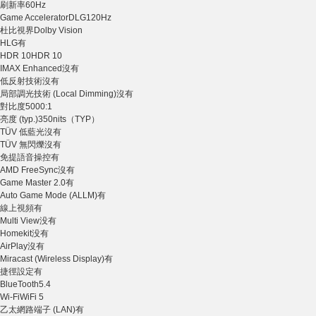
刷新率
60Hz
Game Accelerator
DLG120Hz
杜比視界
Dolby Vision
HLG
有
HDR 10
HDR 10
IMAX Enhanced
沒有
低反射技術
沒有
局部調光技術 (Local Dimming)
沒有
對比度
5000:1
亮度 (typ.)
350nits（TYP）
TÜV 低藍光
沒有
TÜV 無閃爍
沒有
免提語音操控
有
AMD FreeSync
沒有
Game Master 2.0
有
Auto Game Mode (ALLM)
有
線上視頻
有
Multi View
没有
Homekit
没有
AirPlay
沒有
Miracast (Wireless Display)
有
捷徑設定
有
BlueTooth
5.4
Wi-Fi
WiFi 5
乙太網路端子 (LAN)
有