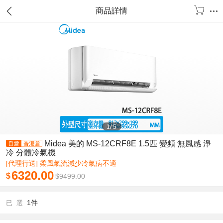
商品詳情
1
/
5
Midea 美的 MS-12CRF8E 1.5匹 變頻 無風感 淨
冷 分體冷氣機
[代理行送] 柔風氣流減少冷氣病不適
6320.00
$
$
9499.00
1件
已 選