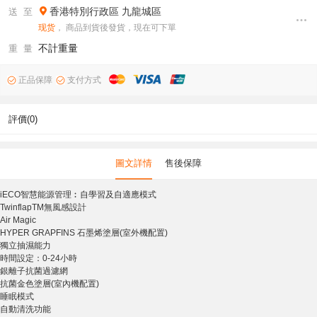
香港特別行政區
九龍城區
送 至
现货
， 商品到貨後發貨，現在可下單
不計重量
重 量
正品保障
支付方式
評價(0)
圖文詳情
售後保障
iECO智慧能源管理︰自學習及自適應模式
TwinflapTM無風感設計
Air Magic
HYPER GRAPFINS 石墨烯塗層(室外機配置)
獨立抽濕能力
時間設定：0-24小時
銀離子抗菌過濾網
抗菌金色塗層(室內機配置)
睡眠模式
自動清洗功能