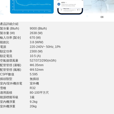
產品詳細介紹
製冷量 (Btu/h)
9000 (Btu/h)
製冷量 (W)
2638 (W)
輸入功率 [製冷]
670 (W)
能效比
3.8 (W/W)
電源
220-240V~ 50Hz, 1Ph
額定功率
2300 (W)
額定電流
10.5 (A)
空氣循環風量
527/372/290(m3/h)
配管管徑 (液喉)
Φ6.35mm
配管管徑 (氣喉)
Φ9.52mm
CSPF數值
5.595
插頭類型
無插頭
室內/室外機供電
室外機
雪種
R32
適用面積
80-100平方尺
能源標籤等級
1級
室內機淨重
9.2kg
室外機淨重
20kg