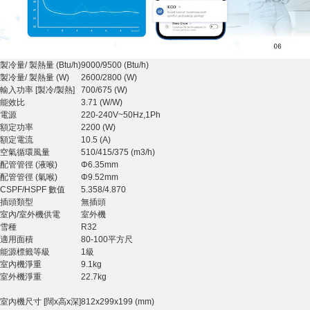
製冷量/ 製熱量 (Btu/h)
9000/9500 (Btu/h)
製冷量/ 製熱量 (W)
2600/2800 (W)
輸入功率 [製冷/製熱]
700/675 (W)
能效比
3.71 (W/W)
電源
220-240V~50Hz,1Ph
額定功率
2200 (W)
額定電流
10.5 (A)
空氣循環風量
510/415/375 (m3/h)
配管管徑 (液喉)
Φ6.35mm
配管管徑 (氣喉)
Φ9.52mm
CSPF/HSPF 數值
5.358/4.870
插頭類型
無插頭
室內/室外機供電
室外機
雪種
R32
適用面積
80-100平方尺
能源標籤等級
1級
室內機淨重
9.1kg
室外機淨重
22.7kg
室內機尺寸 [闊x高x深]
812x299x199 (mm)