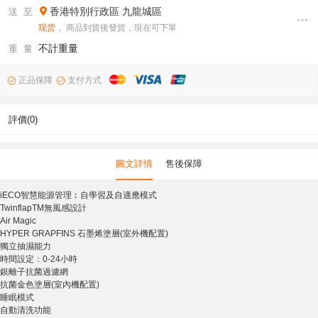
香港特別行政區
九龍城區
送 至
现货
， 商品到貨後發貨，現在可下單
不計重量
重 量
正品保障
支付方式
評價(0)
圖文詳情
售後保障
iECO智慧能源管理︰自學習及自適應模式
TwinflapTM無風感設計
Air Magic
HYPER GRAPFINS 石墨烯塗層(室外機配置)
獨立抽濕能力
時間設定：0-24小時
銀離子抗菌過濾網
抗菌金色塗層(室內機配置)
睡眠模式
自動清洗功能