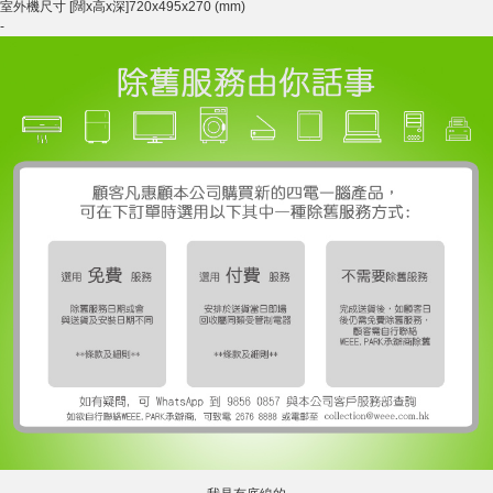
室外機尺寸 [闊x高x深]
720x495x270 (mm)
-