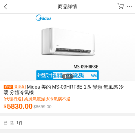
商品詳情
1
/
5
Midea 美的 MS-09HRF8E 1匹 變頻 無風感 冷
暖 分體冷氣機
[代理行送] 柔風氣流減少冷氣病不適
5830.00
$
$
8699.00
1件
已 選