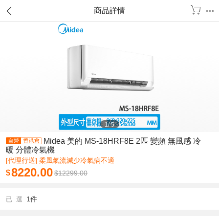
商品詳情
1
/
5
Midea 美的 MS-18HRF8E 2匹 變頻 無風感 冷
暖 分體冷氣機
[代理行送] 柔風氣流減少冷氣病不適
8220.00
$
$
12299.00
1件
已 選