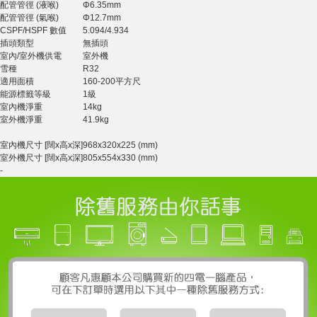
配管管徑 (液喉)
Φ6.35mm
配管管徑 (氣喉)
Φ12.7mm
CSPF/HSPF 數值
5.094/4.934
插頭類型
無插頭
室內/室外機供電
室外機
雪種
R32
適用面積
160-200平方尺
能源標籤等級
1級
室內機淨重
14kg
室外機淨重
41.9kg
室內機尺寸 [闊x高x深]
968x320x225 (mm)
室外機尺寸 [闊x高x深]
805x554x330 (mm)
-