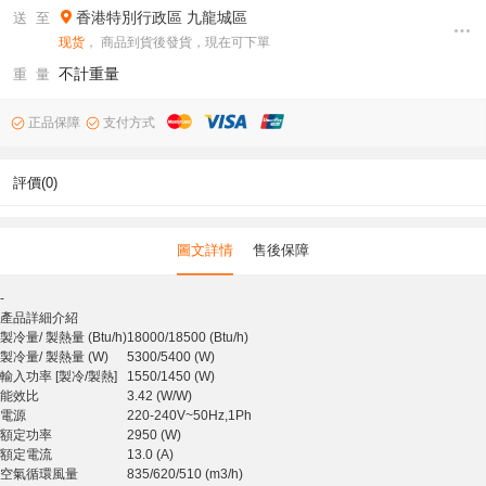
香港特別行政區
九龍城區
送 至
现货
， 商品到貨後發貨，現在可下單
不計重量
重 量
正品保障
支付方式
評價(0)
圖文詳情
售後保障
-
產品詳細介紹
製冷量/ 製熱量 (Btu/h)
18000/18500 (Btu/h)
製冷量/ 製熱量 (W)
5300/5400 (W)
輸入功率 [製冷/製熱]
1550/1450 (W)
能效比
3.42 (W/W)
電源
220-240V~50Hz,1Ph
額定功率
2950 (W)
額定電流
13.0 (A)
空氣循環風量
835/620/510 (m3/h)