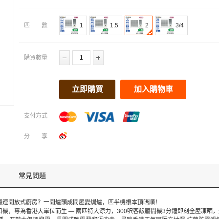
匹數
1
1.5
2
3/4
購買數量
立即購買
加入購物車
支付方式
分享
常見問題
廳連開放式廚房？一開爐頭成間屋變焗爐，匹半機根本頂唔順！
2匹窗口機，專為香港大單位而生 — 兩匹特大涼力，300呎客飯廳開機3分鐘即刻全屋凍