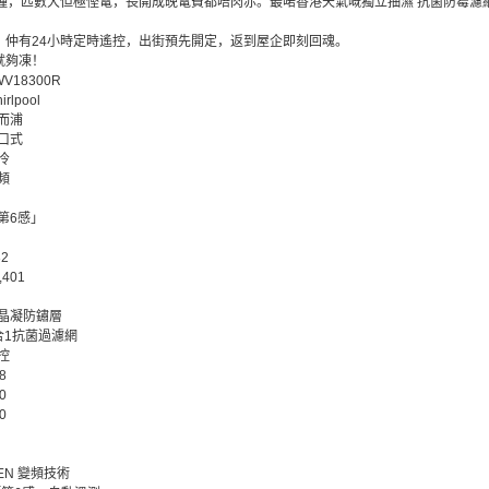
雪種，匹數大但極慳電，長開成晚電費都唔肉赤。最啱香港天氣嘅獨立抽濕 抗菌防霉濾
，仲有24小時定時遙控，出街預先開定，返到屋企即刻回魂。
就夠凍！
WV18300R
irlpool
而浦
口式
冷
頻
第6感」
32
,401
晶凝防鏽層
合1抗菌過濾網
控
8
0
0
ZEN 變頻技術