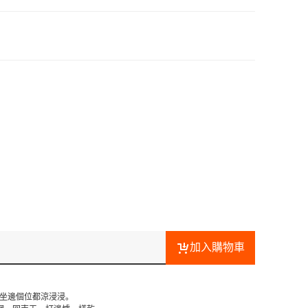
加入購物車
晒，坐邊個位都涼浸浸。