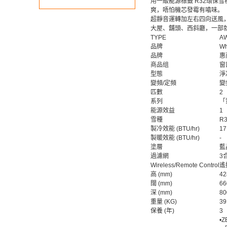
用一級能源標籤 R32環保
爽，唔怕機芯發霉有噏味。
超靜音運轉加左右四向送風
大屋、舖頭、西斜廳，一部
TYPE
A
品牌
Wh
品牌
惠
商品组
窗
型態
淨
變頻/定頻
變
匹數
2
系列
「
能源效益
1
雪種
R
製冷效能 (BTU/hr)
17
製暖效能 (BTU/hr)
-
塗層
藍
過濾網
3
Wireless/Remote Control
遙
高 (mm)
42
闊 (mm)
66
深 (mm)
80
重量 (KG)
39
保養 (年)
3
•