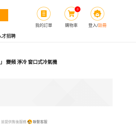
0
我的訂單
購物車
登入
/
註冊
人才招聘
「第6感」 變頻 淨冷 窗口式冷氣機
，並提供售後服務
聯繫客服