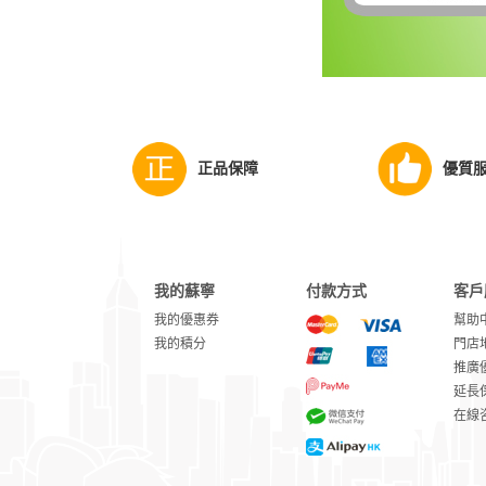
正品保障
優質
我的蘇寧
付款方式
客戶
我的優惠券
幫助
我的積分
門店
推廣
延長
在線