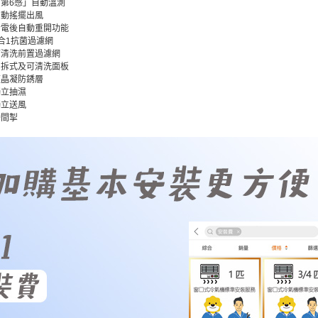
「第6感」自動溫測
自動搖擺出風
斷電後自動重開功能
3合1抗菌過濾網
可清洗前置過濾網
易拆式及可清洗面板
藍晶凝防銹層
獨立抽濕
獨立送風
時間掣