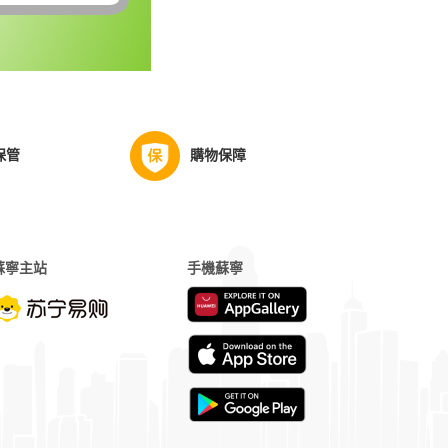
保管
購物保障
蘇寧主站
手機蘇寧