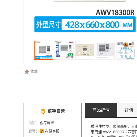
收藏
商品詳情
評價
蘇寧自營
商家：
香港蘇寧
香港住村屋、頂樓西斜、大
聯繫：
在綫客服
惠而浦 AWV18300R 