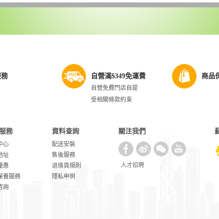
服務
自營滿$349免運費
商品
自營免費門店自提
受相關條款約束
服務
資料查詢
關注我們
中心
配送安裝
地址
售後服務
人才招聘
優惠
退換貨規則
保養服務
隱私申明
咨詢