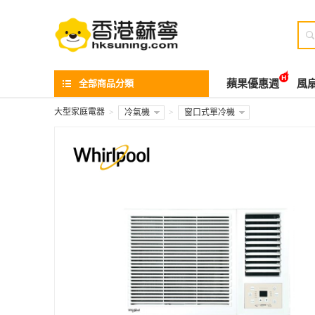

全部商品分類
蘋果優惠週
風
大型家庭電器
>
冷氣機
>
窗口式單冷機