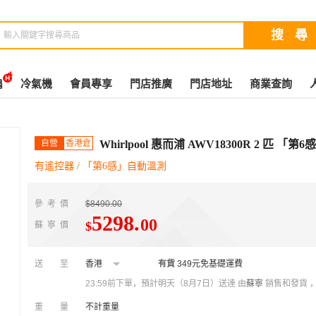
扇
冷氣機
會員專享
門店推廣
門店地址
商業查詢
自營
香港倉
Whirlpool 惠而浦 AWV18300R 2 匹 
有遙控器 / 「第6感」自動溫測
參考價
$8490.00
5298
.
00
$
蘇寧價
送至
香港
有貨
349元免基礎運費
23:59前下單，預計明天（8月7日）送達
由
蘇寧
銷售和發貨 
重量
不計重量