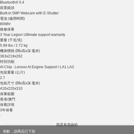
Bluetooth® 5.4
前置鏡頭
Built-in 5MP Webcam with E-Shutter
電池 (備用時間)
80Whr
維修保養
3 Year Legion Ultimate support warranty
重量 (千克/克)
5.99 lbs / 2.72 kg
機身體積 (闊x高x深 毫米)
363x219x262
特別功能
AI Chip : Lenovo AI Engine Support / LA1 LA3
包裝重量 (公斤)
2.7
包裝尺寸 (闊x高x深 毫米)
410x220x310
保養範圍
香港/澳門
保養詳情
3年保養
·
我是有底線的
抱歉，該商品已下架