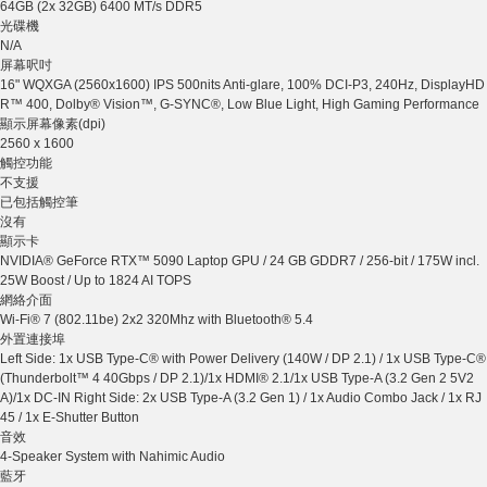
64GB (2x 32GB) 6400 MT/s DDR5
光碟機
N/A
屏幕呎吋
16" WQXGA (2560x1600) IPS 500nits Anti-glare, 100% DCI-P3, 240Hz, DisplayHD
R™ 400, Dolby® Vision™, G-SYNC®, Low Blue Light, High Gaming Performance
顯示屏幕像素(dpi)
2560 x 1600
觸控功能
不支援
已包括觸控筆
沒有
顯示卡
NVIDIA® GeForce RTX™ 5090 Laptop GPU / 24 GB GDDR7 / 256-bit / 175W incl.
25W Boost / Up to 1824 AI TOPS
網絡介面
Wi-Fi® 7 (802.11be) 2x2 320Mhz with Bluetooth® 5.4
外置連接埠
Left Side: 1x USB Type-C® with Power Delivery (140W / DP 2.1) / 1x USB Type-C®
(Thunderbolt™ 4 40Gbps / DP 2.1)/1x HDMI® 2.1/1x USB Type-A (3.2 Gen 2 5V2
A)/1x DC-IN Right Side: 2x USB Type-A (3.2 Gen 1) / 1x Audio Combo Jack / 1x RJ
45 / 1x E-Shutter Button
音效
4-Speaker System with Nahimic Audio
藍牙