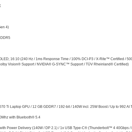
X
en 4)
s DDR5
ED; 16:10 (240 Hz / 1ms Response Time / 100% DCI-P3 / X-Rite™ Certified / 500 
 Dolby Vision® Support / NVIDIA® G-SYNC™ Support / TÜV Rheinland® Certified)
 Ti Laptop GPU / 12 GB GDDR7 / 192-bit / 140W incl. 25W Boost / Up to 992 AI
0Mhz with Bluetooth® 5.4
with Power Delivery (140W / DP 2.1) / 1x USB Type-C® (Thunderbolt™ 4 40Gbps /