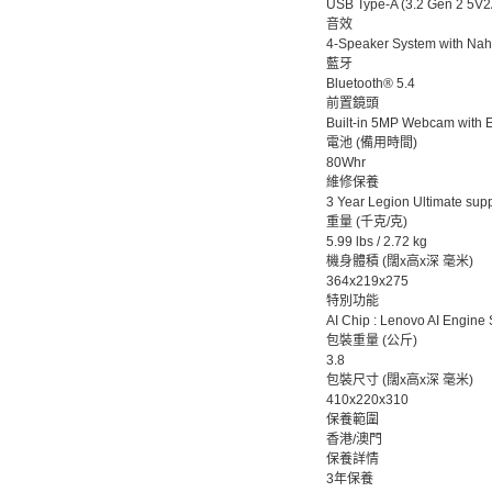
USB Type-A (3.2 Gen 2 5V2A
音效
4-Speaker System with Nah
藍牙
Bluetooth® 5.4
前置鏡頭
Built-in 5MP Webcam with E
電池 (備用時間)
80Whr
維修保養
3 Year Legion Ultimate supp
重量 (千克/克)
5.99 lbs / 2.72 kg
機身體積 (闊x高x深 毫米)
364x219x275
特別功能
AI Chip : Lenovo AI Engine
包裝重量 (公斤)
3.8
包裝尺寸 (闊x高x深 毫米)
410x220x310
保養範圍
香港/澳門
保養詳情
3年保養