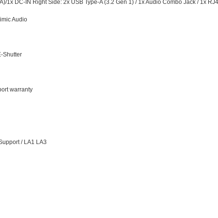
)/1x DC-IN Right Side: 2x USB Type-A (3.2 Gen 1) / 1x Audio Combo Jack / 1x RJ45
imic Audio
-Shutter
ort warranty
 Support / LA1 LA3