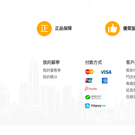
·
正品保障
優質
我的蘇寧
付款方式
客戶
我的優惠券
幫助
我的積分
門店
推廣
延長
在線