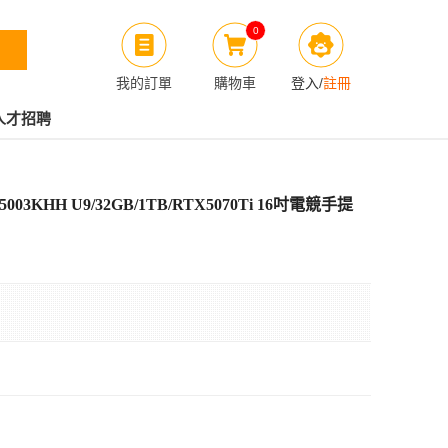
0
我的訂單
購物車
登入
/
註冊
人才招聘
3F5003KHH U9/32GB/1TB/RTX5070Ti 16吋電競手提