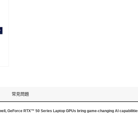
常見問題
ell, GeForce RTX™ 50 Series Laptop GPUs bring game-changing AI capabilities