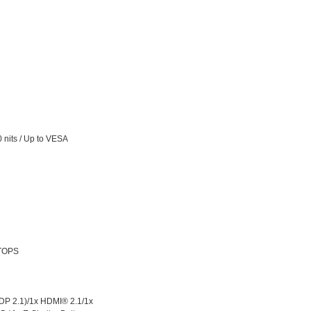
nits / Up to VESA
 TOPS
 DP 2.1)/1x HDMI® 2.1/1x