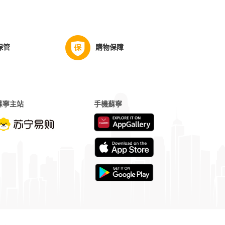
保管
購物保障
蘇寧主站
手機蘇寧