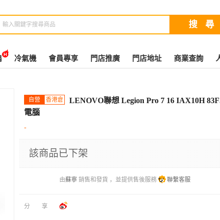
扇
冷氣機
會員專享
門店推廣
門店地址
商業查詢
自營
香港倉
LENOVO聯想 Legion Pro 7 16 IAX10H 8
電腦
-
該商品已下架
由
蘇寧
銷售和發貨 ，並提供售後服務
聯繫客服
分享