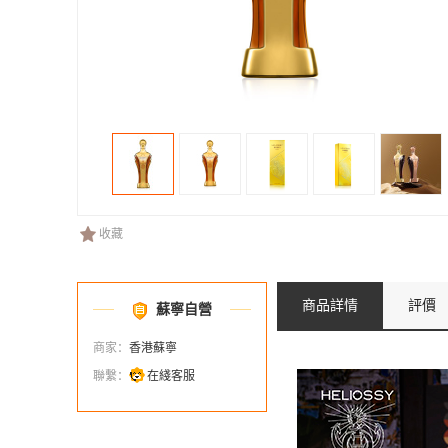
收藏
商品詳情
評價
蘇寧自營
商家：
香港蘇寧
聯繫：
在綫客服