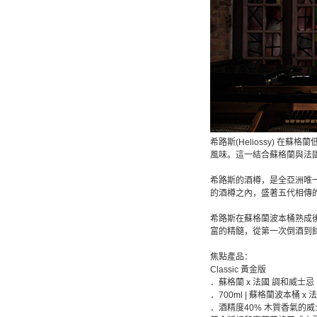
希路斯(Heliossy)
風味。這一結合蘇格蘭與法
希路斯的酒樽，是全亞洲唯
的酒樽之內，盛著五代相傳
希路斯在蘇格蘭波本桶熟成
富的精髓，從第一次倒酒到
焦點產品：
Classic 黃金版
．蘇格蘭 x 法國 調和威士忌
．700ml | 蘇格蘭波本桶 x
．酒精度40% 木質香氣的