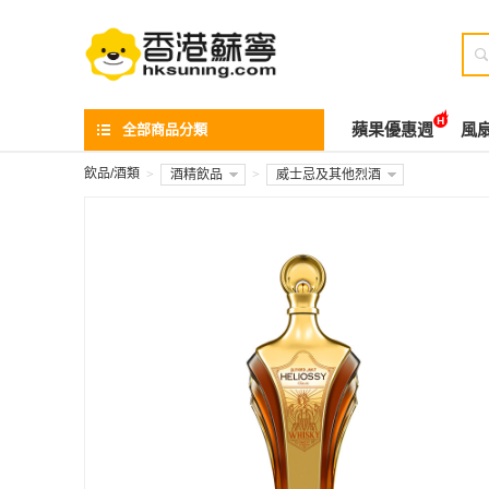

全部商品分類
蘋果優惠週
風
飲品/酒類
>
酒精飲品
>
威士忌及其他烈酒