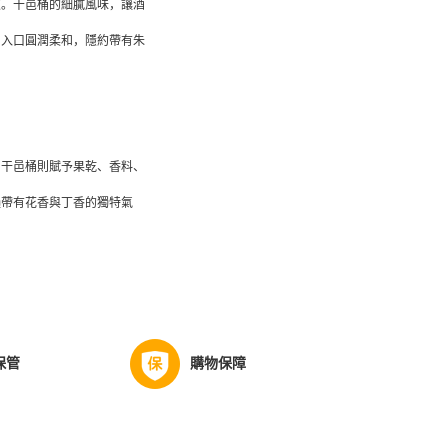
次。干邑桶的細膩風味，讓酒
。入口圓潤柔和，隱約帶有朱
，干邑桶則賦予果乾、香料、
韻帶有花香與丁香的獨特氣
保管
購物保障