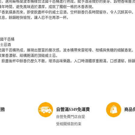
忌，選用蘇格蘭波本桶糅合法國干邑桶進行熟成，賦予酒液微妙的麥芽、穀物香味層
陳年時間，避免風味過於濃厚，成就了獨樹一格的木香表現。
子香氣撲鼻而來，即使飲盡杯中的威士忌酒，空杯餘香仍長時間留存，令人沉醉其中
氣息，餘韻輕快愉悅，讓人忍不住再添一杯。
 法國干邑桶
威士忌酒
法國干邑桶熟成，展現出豐富的層次感。波本桶帶來雲呢嗱、柑橘與焦糖的細膩香氣
款果香濃郁、結構飽滿的頂級威士忌。
，飲盡後杯中餘香仍歷久不散，增添品味樂趣。入口時酒體厚重飽滿，口感濃郁，餘
服務
自營滿$349免運費
商品
自營免費門店自提
受相關條款約束