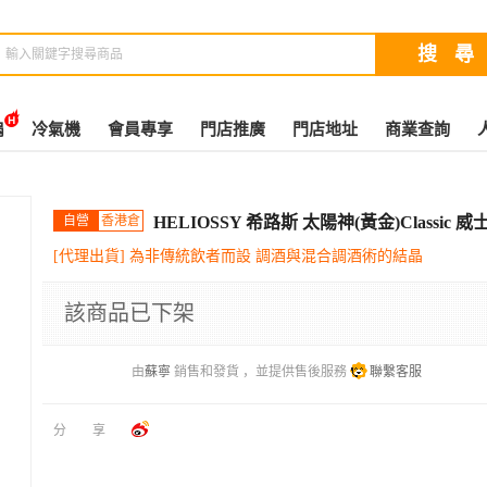
扇
冷氣機
會員專享
門店推廣
門店地址
商業查詢
自營
香港倉
HELIOSSY 希路斯 太陽神(黃金)Classic 威士
[代理出貨] 為非傳統飲者而設 調酒與混合調酒術的結晶
該商品已下架
由
蘇寧
銷售和發貨 ，並提供售後服務
聯繫客服
分享