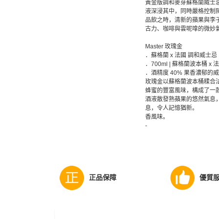
黃金版調和麥芽蘇格蘭威士
液深浸其中，同時嚴格控制
品飲之時，清新的蘋果與李
古力、咖啡與雲呢嗱的微妙
Master 玫瑰金
．蘇格蘭 x 法國 調和威士忌
．700ml | 蘇格蘭波本桶 x
．酒精度 40% 果香濃郁的
玫瑰金以蘇格蘭波本桶糅合
蜂蜜的豐富風味，構成了一
酒液散發熟蘋果的悠然氣息
息，令人記憶猶新。
香風味。
-
正品保障
優質