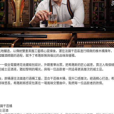
 在蘇格蘭低地釀造，以傳統雙重蒸餾工藝精心提煉後，運往法國干邑區進行精緻的橡木桶陳
國釀酒精髓的過程，賦予了希路斯無與倫比的品味與優雅。
一一個全電鍍烤花收藏級別設計，外觀奢華出眾，把希路斯的匠心誠意，貫注入每個
的威士忌酒液，猶如黎明的曙光，與每一位品飲者一同追尋更高層次的威士忌。
後，原桶運往法國進行過桶工藝，混合干邑橡木桶，提升口感層次。經過精心打造，
餘味悠長，希路斯將感官包裹在一場風味交響曲中，點燃每一位品飲者的熱情。
 法國干邑桶
威士忌酒