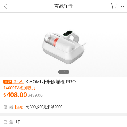
商品詳情
1
/
5
XIAOMI 小米除蟎機 PRO
14000PA颶風吸力
408.00
$
$
439.00
促 銷
每300减50最多減2000
滿减
1件
已 選