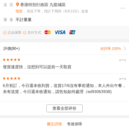
香港特別行政區
九龍城區
送 至
现货
， 現在下單，預計下周四（8月13日）送達
不計重量
重 量
正品保障
支付方式
評價(90+)
好評率 100%
6***2
發貨速度快，沒想到可以提前一天取貨
9***8
6月初訂，今日還未收到貨，送貨17/6沒有事前通知，本人外出午餐，
未有送貨，今日還未收通知，請告知如何處理（tel93063938)
查看全部评价
圖文詳情
售後保障