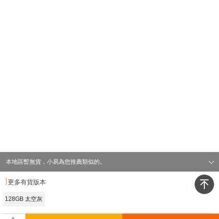
本地區暫無貨，小易為您推薦類似的。
`
更多有貨版本
我是有底線的
128GB 太空灰