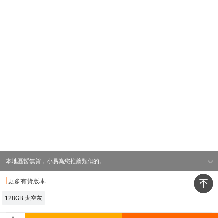
本地區暫無貨，小易為您推薦類似的。
·
更多有貨版本
我是有底線的
128GB 太空灰