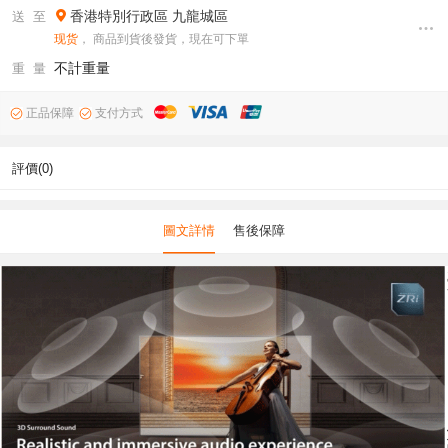
香港特別行政區
九龍城區
送 至
现货
， 商品到貨後發貨，現在可下單
不計重量
重 量
正品保障
支付方式
評價(0)
圖文詳情
售後保障