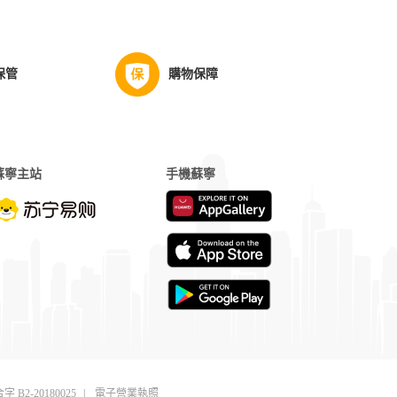
保管
購物保障
蘇寧主站
手機蘇寧
字 B2-20180025
|
電子營業執照