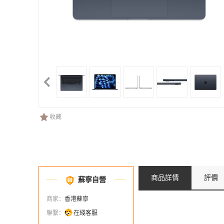
收藏
商品詳情
評價
蘇寧自營
商家：
香港蘇寧
聯繫：
在綫客服