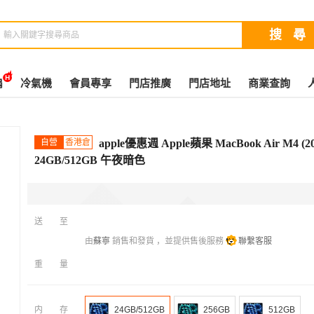
扇
冷氣機
會員專享
門店推廣
門店地址
商業查詢
自營
香港倉
apple優惠週 Apple蘋果 MacBook Air M4
24GB/512GB 午夜暗色
送至
由
蘇寧
銷售和發貨 ，並提供售後服務
聯繫客服
重量
内存
24GB/512GB
256GB
512GB