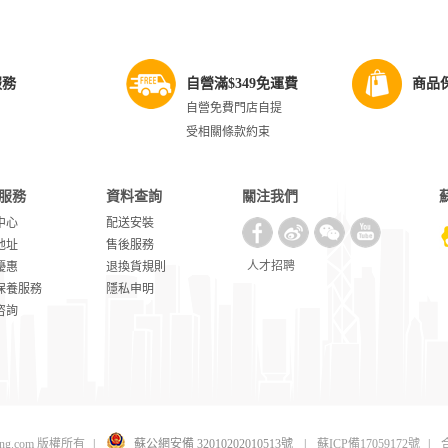
服務
自營滿$349免運費
商品
自營免費門店自提
受相關條款約束
服務
資料查詢
關注我們
中心
配送安裝
地址
售後服務
人才招聘
優惠
退換貨規則
保養服務
隱私申明
咨詢
uning.com 版權所有
|
蘇公網安備 32010202010513號
|
蘇ICP備17059172號
|
合