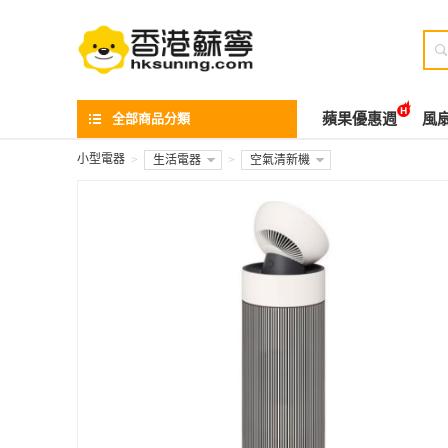

全部商品分類
蘋果優惠週
風
小型電器
>
生活電器
>
空氣清新機