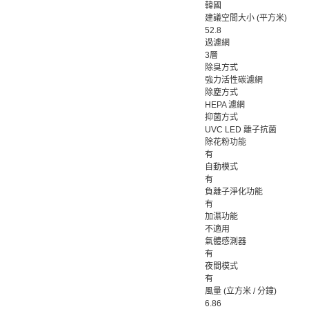
韓國
建議空間大小 (平方米)
52.8
過濾網
3層
除臭方式
強力活性碳濾網
除塵方式
HEPA 濾網
抑菌方式
UVC LED 離子抗菌
除花粉功能
有
自動模式
有
負離子淨化功能
有
加濕功能
不適用
氣體感測器
有
夜間模式
有
風量 (立方米 / 分鐘)
6.86