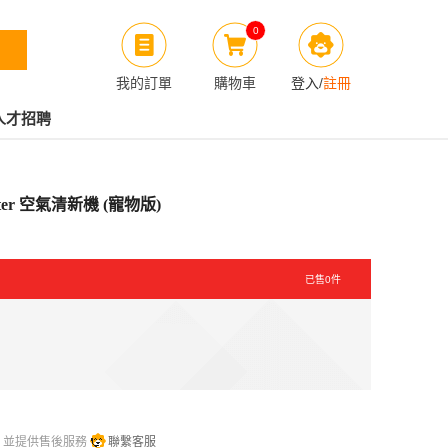
0
我的訂單
購物車
登入
/
註冊
人才招聘
oster 空氣清新機 (寵物版)
已售
0
件
，並提供售後服務
聯繫客服