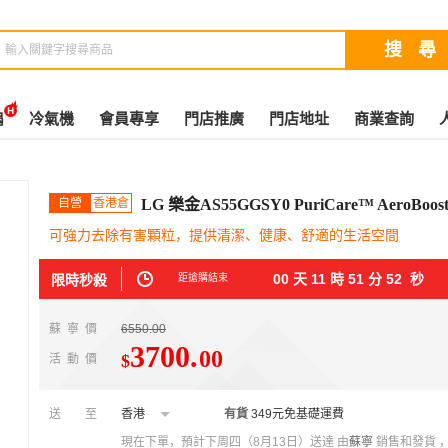
扇
冷氣機
會員專享
門店推廣
門店地址
商業查詢
自營
香港倉
LG 樂金AS55GGSY0 PuriCare™ AeroBo
可強力去除有害顆粒，提供清潔、健康、舒適的生活空間
00
天
11
時
51
分
51
秒
限時秒殺
距搶購結束
蘇寧價
6550.00
3700
.
00
$
活動價
送至
香港
有貨
349元免基礎運費
現在下單，預計下周四（8月13日）送達
由
蘇寧
銷售和發貨 