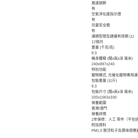
風速調節
有
空氣淨化度指示燈
有
兒童安全鎖
有
濾網型號及建議有效期 (1)
12個月
重量 (千克/克)
9.3
機身體積 (闊x高x深 毫米)
240x997x240
特別功能
寵物模式, 光催化寵物專用
包裝重量 (公斤)
9.3
包裝尺寸 (闊x高x深 毫米)
335x1063x330
保養範圍
香港/澳門
保養詳情
2年保修：人工 零件（不包
附加資料
PM1.0 懸浮粒子及異味感應