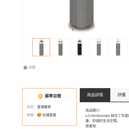
收藏
商品詳情
評價
蘇寧自營
商家：
香港蘇寧
商品簡介：
聯繫：
在綫客服
LG Aerobooster 
康、舒適的生活空間。
原產地