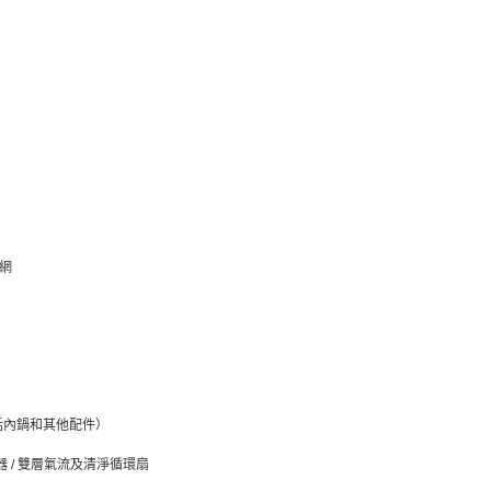
濾網
括內鍋和其他配件）
器 / 雙層氣流及清淨循環扇