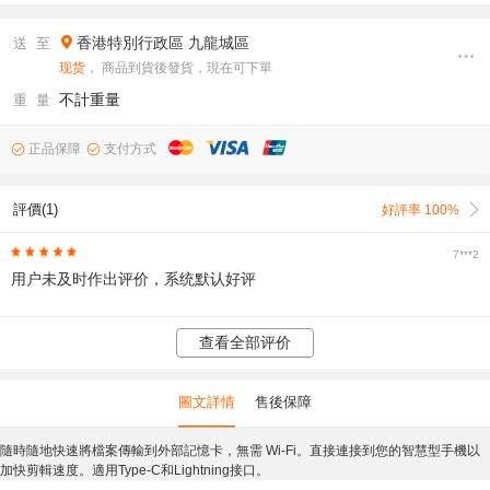
香港特別行政區
九龍城區
送 至
现货
， 商品到貨後發貨，現在可下單
不計重量
重 量
正品保障
支付方式
評價(1)
好評率 100%
7***2
用户未及时作出评价，系统默认好评
查看全部评价
圖文詳情
售後保障
隨時隨地快速將檔案傳輸到外部記憶卡，無需 Wi-Fi。直接連接到您的智慧型手機以
加快剪輯速度。適用Type-C和Lightning接口。