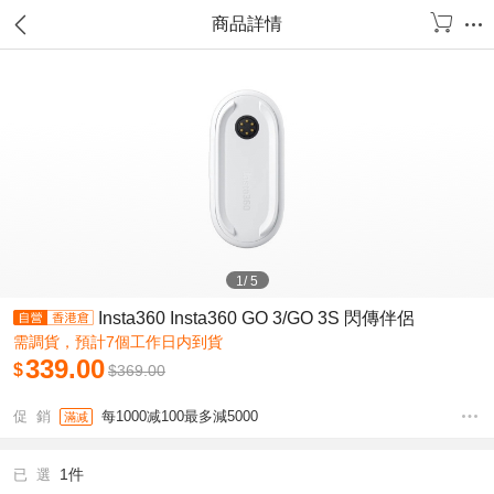
商品詳情
1
/
5
Insta360 Insta360 GO 3/GO 3S 閃傳伴侶
需調貨，預計7個工作日内到貨
339.00
$
$
369.00
促 銷
每1000减100最多減5000
滿减
1件
已 選