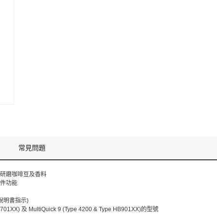
常見問題
內研磨咖啡豆及香料
卸配件功能
說明書指示)
B701XX) 及 MultiQuick 9 (Type 4200 & Type HB901XX)的型號