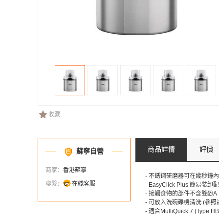
收藏
商品詳情
評價
蘇寧自營
商家：
香港蘇寧
- 不銹鋼研磨器可在幾秒鐘
聯繫：
在綫客服
- EasyClick Plus 簡易裝
- 接觸食物的部件不含雙酚A
- 可放入洗碗碟機清洗 (參照
- 適合MultiQuick 7 (Type H