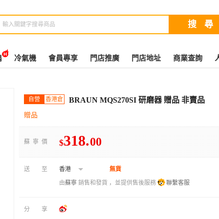
扇
冷氣機
會員專享
門店推廣
門店地址
商業查詢
自營
香港倉
BRAUN MQS270SI 研磨器 贈品 非賣品
贈品
318
.
00
$
蘇寧價
送至
香港
無貨
由
蘇寧
銷售和發貨 ，並提供售後服務
聯繫客服
分享