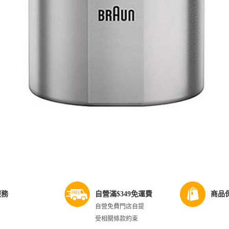
服務
自營滿$349免運費
商品
自營免費門店自提
受相關條款約束