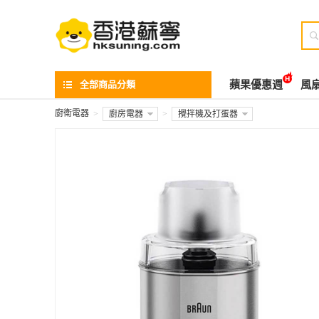

全部商品分類
蘋果優惠週
風
廚衛電器
>
廚房電器
>
攪拌機及打蛋器