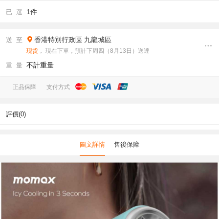
1件
已 選
香港特別行政區
九龍城區
送 至
现货
， 現在下單，預計下周四（8月13日）送達
不計重量
重 量
正品保障
支付方式
評價(0)
圖文詳情
售後保障