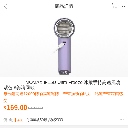
商品詳情
1
/
5
MOMAX IF15U Ultra Freeze 冰敷手持高速風扇
紫色 #姜濤同款
每分鐘高達12000轉的高速運轉，帶來強勁的風力，迅速帶來涼爽感
受
169.00
$
$
199.00
促 銷
每300减50最多減2000
滿减