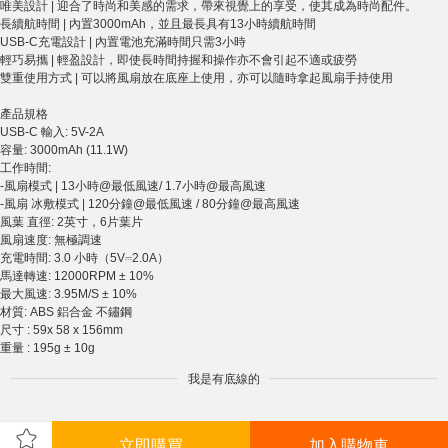
唯美設計 | 迎合了時尚和美感的需求，帶來視覺上的享受，使其成為時尚配件。
長續航時間 | 內置3000mAh，並且最長具有13小時續航時間
USB-C充電設計 | 內置電池充滿時間只需3小時
輕巧易攜 | 輕盈設計，即使長時間持握和操作亦不會引起不適或疲勞
雙重使用方式 | 可以將風扇放在底座上使用，亦可以隨時拿起風扇手持使用
產品規格
USB-C 輸入: 5V-2A
容量: 3000mAh (11.1W)
工作時間:
-風扇模式 | 13小時@最低風速/ 1.7小時@最高風速
-風扇 冰敷模式 | 120分鐘@最低風速 / 80分鐘@最高風速
風葉 直徑: 2英寸，6片葉片
風扇速度: 無極調速
充電時間: 3.0 小時（5V⎓2.0A）
馬達轉速: 12000RPM ± 10%
最大風速: 3.95M/S ± 10%
材質: ABS 鋁合金 不鏽鋼
尺寸 : 59x 58 x 156mm
重量 : 195g ± 10g
我是有底線的
立即購買
加入購物車