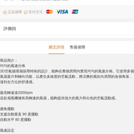
正品保障
支付方式
評價(0)
圖文詳情
售後保障
商品簡介：
均勻的風速分佈
3D空氣循環扇採用特殊的設計，能夠在整個房間內實現均勻的風速分佈。它使用多個
風扇葉片和轉向功能，以產生多維度的空氣流動，將涼爽的風吹向房間的各個角落，
達到全方位的舒適感。
最高轉速達2000rpm
這款扇風機擁有高轉速的風扇，能夠提供強大的風力和出色的空氣流動感。
廣角擺動
支援自動垂直 90 度擺動
自動水平 80 度擺動
風速設定