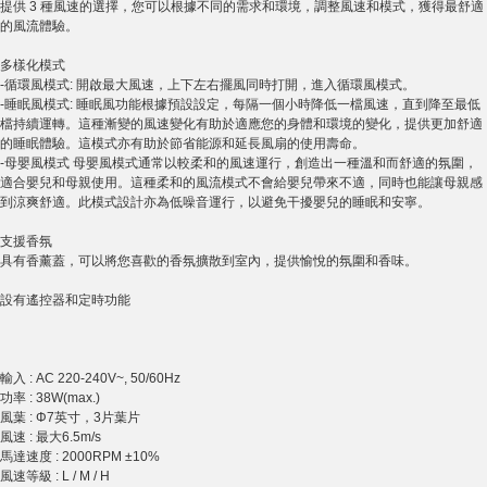
提供 3 種風速的選擇，您可以根據不同的需求和環境，調整風速和模式，獲得最舒適
的風流體驗。
多樣化模式
-循環風模式: 開啟最大風速，上下左右擺風同時打開，進入循環風模式。
-睡眠風模式: 睡眠風功能根據預設設定，每隔一個小時降低一檔風速，直到降至最低
檔持續運轉。這種漸變的風速變化有助於適應您的身體和環境的變化，提供更加舒適
的睡眠體驗。這模式亦有助於節省能源和延長風扇的使用壽命。
-母嬰風模式 母嬰風模式通常以較柔和的風速運行，創造出一種溫和而舒適的氛圍，
適合嬰兒和母親使用。這種柔和的風流模式不會給嬰兒帶來不適，同時也能讓母親感
到涼爽舒適。此模式設計亦為低噪音運行，以避免干擾嬰兒的睡眠和安寧。
支援香氛
具有香薰蓋，可以將您喜歡的香氛擴散到室內，提供愉悅的氛圍和香味。
設有遙控器和定時功能
輸入 : AC 220-240V~, 50/60Hz
功率 : 38W(max.)
風葉 : Φ7英寸，3片葉片
風速 : 最大6.5m/s
馬達速度 : 2000RPM ±10%
風速等級 : L / M / H