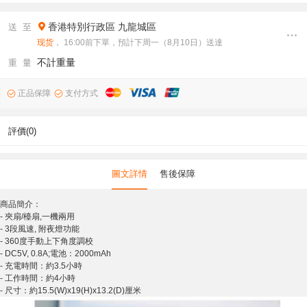
香港特別行政區
九龍城區
送 至
现货
， 16:00前下單，預計下周一（8月10日）送達
不計重量
重 量
正品保障
支付方式
評價(0)
圖文詳情
售後保障
商品簡介：
- 夾扇/檯扇,一機兩用
- 3段風速, 附夜燈功能
- 360度手動上下角度調校
- DC5V, 0.8A;電池：2000mAh
- 充電時間：約3.5小時
- 工作時間：約4小時
- 尺寸：約15.5(W)x19(H)x13.2(D)厘米