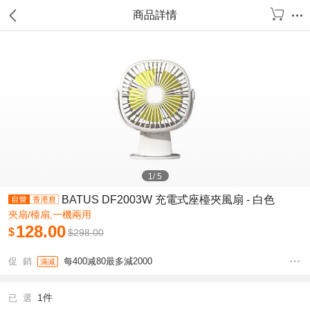
商品詳情
1
/
5
BATUS DF2003W 充電式座檯夾風扇 - 白色
夾扇/檯扇,一機兩用
128.00
$
$
298.00
促 銷
每400减80最多減2000
滿减
1件
已 選