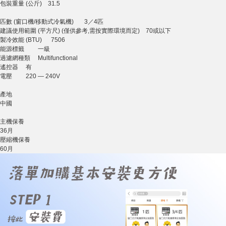
包裝重量 (公斤) 31.5
匹數 (窗口機/移動式冷氣機) 3／4匹
建議使用範圍 (平方尺) (僅供參考,需按實際環境而定) 70或以下
製冷效能 (BTU) 7506
能源標籤 一級
過濾網種類 Multifunctional
遙控器 有
電壓 220 — 240V
產地
中國
主機保養
36月
壓縮機保養
60月