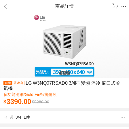
商品詳情
1
/
5
LG W3NQ07RSAD0 3/4匹 變頻 淨冷 窗口式冷
氣機
多功能濾網/Gold Fin抵抗鏽蝕
3390.00
$
$
5280.00
3/4 1件
已 選