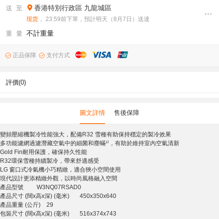
香港特別行政區
九龍城區
送 至
现货
， 23:59前下單，預計明天（8月7日）送達
不計重量
重 量
正品保障
支付方式
評價(0)
圖文詳情
售後保障
變頻壓縮機製冷性能強大，配備R32 雪種有助保持穩定的製冷效果
多功能濾網過濾潛藏空氣中的細菌和塵蟎¹⁾，有助於維持室內空氣清新
Gold Fin耐用保護，確保持久性能
R32環保雪種持續製冷，帶來舒適感受
LG 窗口式冷氣機小巧精緻，適合狹小空間使用
現代設計更添精緻外觀，以時尚風格融入空間
產品型號 W3NQ07RSAD0
產品尺寸 (闊x高x深) (毫米) 450x350x640
產品重量 (公斤) 29
包裝尺寸 (闊x高x深) (毫米) 516x374x743