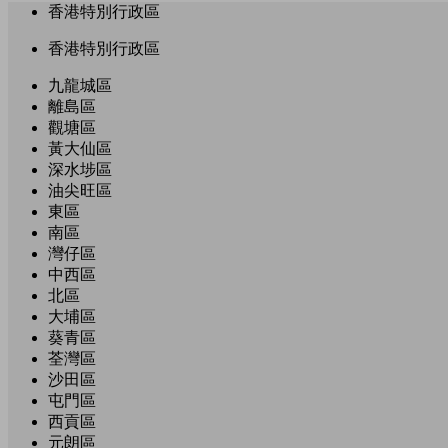
香港特別行政區
香港特別行政區
九龍城區
離島區
觀塘區
黃大仙區
深水埗區
油尖旺區
東區
南區
灣仔區
中西區
北區
大埔區
葵青區
荃灣區
沙田區
屯門區
西貢區
元朗區