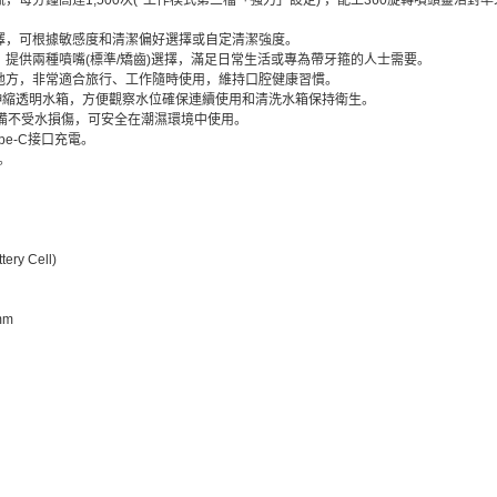
，每分鐘高達1,500次(*工作模式第三檔「強力」設定) ，配上360旋轉噴頭靈活對
擇，可根據敏感度和清潔偏好選擇或自定清潔強度。
提供兩種噴嘴(標準/矯齒)選擇，滿足日常生活或專為帶牙箍的人士需要。
地方，非常適合旅行、工作隨時使用，維持口腔健康習慣。
式伸縮透明水箱，方便觀察水位確保連續使用和清洗水箱保持衛生。
設備不受水損傷，可安全在潮濕環境中使用。
ype-C接口充電。
。
ery Cell)
mm