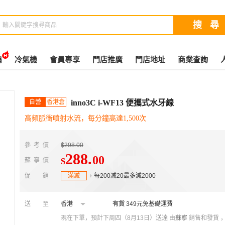
扇
冷氣機
會員專享
門店推廣
門店地址
商業查詢
自營
香港倉
inno3C i-WF13 便攜式水牙線
高頻脈衝噴射水流，每分鐘高達1,500次
參考價
$298.00
288
.
00
$
蘇寧價
促銷
滿减
每200减20最多減2000
送至
香港
有貨
349元免基礎運費
現在下單，預計下周四（8月13日）送達
由
蘇寧
銷售和發貨 