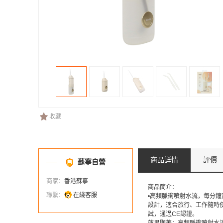
收藏
商品詳情
評價
蘇寧自營
商家：
香港蘇寧
商品簡介：
聯繫：
在綫客服
•高頻脈衝噴射水流，每分鐘高達
設計，適合旅行、工作隨時使用 •
試，通過CE認證。