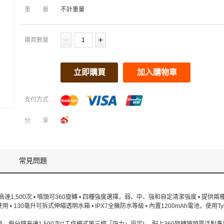
重量
不計重量
購買數量
立即購買
加入購物車
支付方式
分享
常見問題
1,500次 • 噴頭可360旋轉 • 四種強度選擇，弱、中、強和自定清潔強度 • 提供兩種噴
 130毫升可拆式伸縮透明水箱 • IPX7全機防水等級 • 內置1200mAh電池，使用Ty