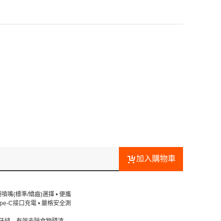
加入購物車
嘴(標準/矯齒)選擇 • 便攜
pe-C接口充電 • 嚴格安全測