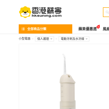

全部商品分類
蘋果優惠週
風
小型電器
>
個人護理
>
電動牙刷及水牙線