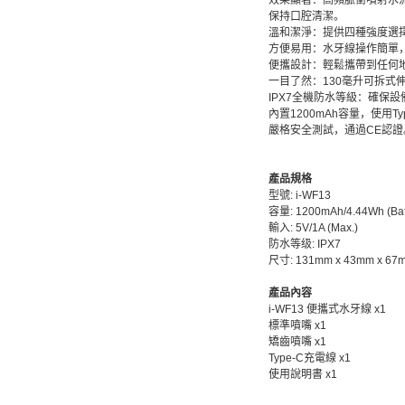
效果顯著：高頻脈衝噴射水流
保持口腔清潔。
溫和潔淨：提供四種強度選
方便易用：水牙線操作簡單，
便攜設計：輕鬆攜帶到任何
一目了然：130毫升可拆
IPX7全機防水等級：確保
內置1200mAh容量，使用T
嚴格安全測試，通過CE認證
產品規格
型號: i-WF13
容量: 1200mAh/4.44Wh (Batt
輸入: 5V/1A (Max.)
防水等级: IPX7
尺寸: 131mm x 43mm x 67
產品內容
i-WF13 便攜式水牙線 x1
標準噴嘴 x1
矯齒噴嘴 x1
Type-C充電線 x1
使用說明書 x1