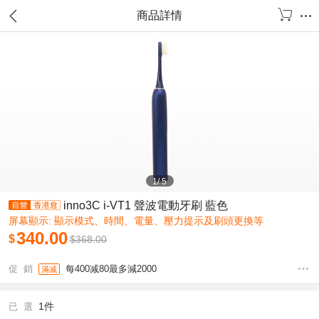
商品詳情
1
/
5
inno3C i-VT1 聲波電動牙刷 藍色
屏幕顯示: 顯示模式、時間、電量、壓力提示及刷頭更換等
340.00
$
$
368.00
促 銷
每400减80最多減2000
滿减
1件
已 選