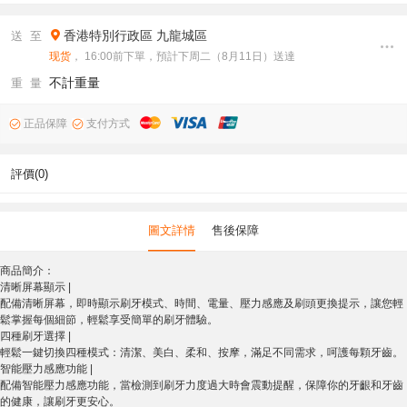
香港特別行政區
九龍城區
送 至
现货
， 16:00前下單，預計下周二（8月11日）送達
不計重量
重 量
正品保障
支付方式
評價(0)
圖文詳情
售後保障
商品簡介：
清晰屏幕顯示 |
配備清晰屏幕，即時顯示刷牙模式、時間、電量、壓力感應及刷頭更換提示，讓您輕
鬆掌握每個細節，輕鬆享受簡單的刷牙體驗。
四種刷牙選擇 |
輕鬆一鍵切換四種模式：清潔、美白、柔和、按摩，滿足不同需求，呵護每顆牙齒。
智能壓力感應功能 |
配備智能壓力感應功能，當檢測到刷牙力度過大時會震動提醒，保障你的牙齦和牙齒
的健康，讓刷牙更安心。